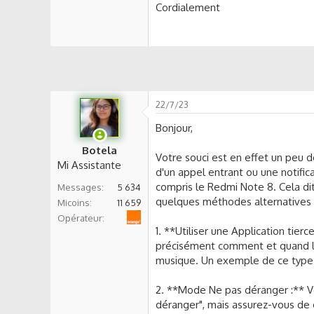
s
Cordialement
s
i
o
n
22/7/23
Bonjour,
Botela
Votre souci est en effet un peu 
Mi Assistante
d'un appel entrant ou une notific
compris le Redmi Note 8. Cela di
Messages
5 634
quelques méthodes alternatives 
Micoins
11 659
Orange
Opérateur
1. **Utiliser une Application tier
précisément comment et quand les
musique. Un exemple de ce type d
2. **Mode Ne pas déranger :** 
déranger", mais assurez-vous de 