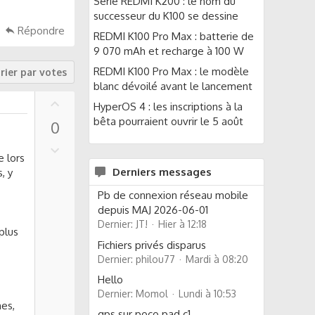
Série REDMI K200 : le nom du
successeur du K100 se dessine
Répondre
REDMI K100 Pro Max : batterie de
9 070 mAh et recharge à 100 W
REDMI K100 Pro Max : le modèle
rier par votes
blanc dévoilé avant le lancement
U
HyperOS 4 : les inscriptions à la
p
bêta pourraient ouvrir le 5 août
0
v
o
D
 lors
t
o
Derniers messages
, y
e
w
n
Pb de connexion réseau mobile
v
depuis MAJ 2026-06-01
o
Dernier: JT!
Hier à 12:18
 plus
t
Fichiers privés disparus
e
Dernier: philou77
Mardi à 08:20
Hello
Dernier: Momol
Lundi à 10:53
nes,
gps sur poco pad c1