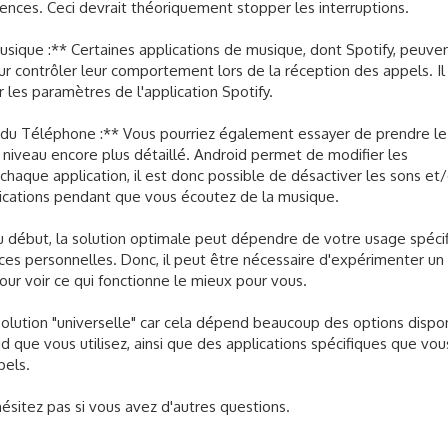
ences. Ceci devrait théoriquement stopper les interruptions.
sique :** Certaines applications de musique, dont Spotify, peuve
r contrôler leur comportement lors de la réception des appels. Il
er les paramètres de l'application Spotify.
s du Téléphone :** Vous pourriez également essayer de prendre le
n niveau encore plus détaillé. Android permet de modifier les
chaque application, il est donc possible de désactiver les sons et
plications pendant que vous écoutez de la musique.
ébut, la solution optimale peut dépendre de votre usage spéci
es personnelles. Donc, il peut être nécessaire d'expérimenter un
ur voir ce qui fonctionne le mieux pour vous.
 solution "universelle" car cela dépend beaucoup des options dispo
id que vous utilisez, ainsi que des applications spécifiques que vou
pels.
hésitez pas si vous avez d'autres questions.