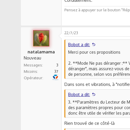
Cordialement.
Pensez à appuyer sur le bouton "Répo
22/7/23
Bobot a dit:
natalamama
Merci pour ces propositions
Nouveau
2. **Mode Ne pas déranger :** 
Messages
3
déranger", mais assurez-vous de
Micoins
37
de personne, selon vos préférenc
Bouygues Telecom
Opérateur
Dans sons et vibrations, à "notifie
Bobot a dit:
3. **Paramètres du Lecteur de Mu
des paramètres propres pour cont
donc être utile de vérifier les pa
Rien trouvé de ce côté-là