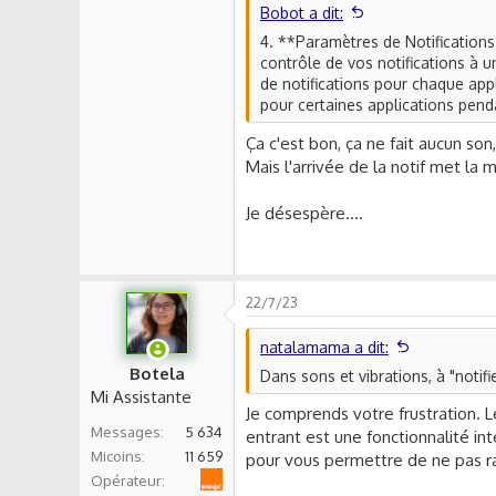
Bobot a dit:
4. **Paramètres de Notification
contrôle de vos notifications à 
de notifications pour chaque appl
pour certaines applications pen
Ça c'est bon, ça ne fait aucun son
Mais l'arrivée de la notif met la
Je désespère....
22/7/23
natalamama a dit:
Botela
Dans sons et vibrations, à "notifi
Mi Assistante
Je comprends votre frustration. L
Messages
5 634
entrant est une fonctionnalité in
Micoins
11 659
pour vous permettre de ne pas ra
Orange
Opérateur