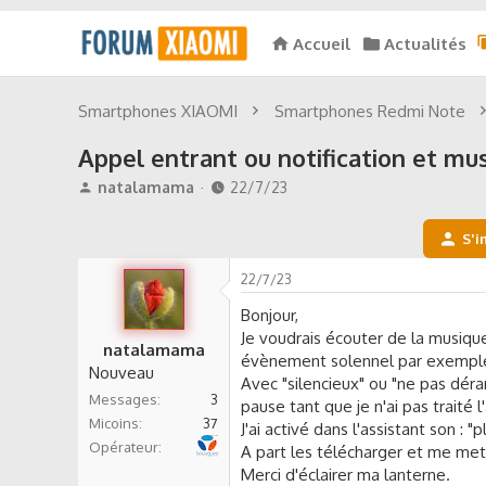
Accueil
Actualités
Smartphones XIAOMI
Smartphones Redmi Note
Appel entrant ou notification et mu
A
D
natalamama
22/7/23
u
a
t
t
S'i
e
e
u
d
22/7/23
r
e
d
d
Bonjour,
e
é
Je voudrais écouter de la musique
natalamama
l
b
évènement solennel par exemple (
Nouveau
a
u
Avec "silencieux" ou "ne pas déran
d
t
Messages
3
pause tant que je n'ai pas traité l
i
Micoins
37
J'ai activé dans l'assistant son : 
s
Bouygues Telecom
Opérateur
A part les télécharger et me mettr
c
Merci d'éclairer ma lanterne.
u