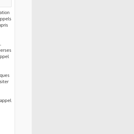
ation
appels
pris
.
verses
appel
iques
siter
 appel