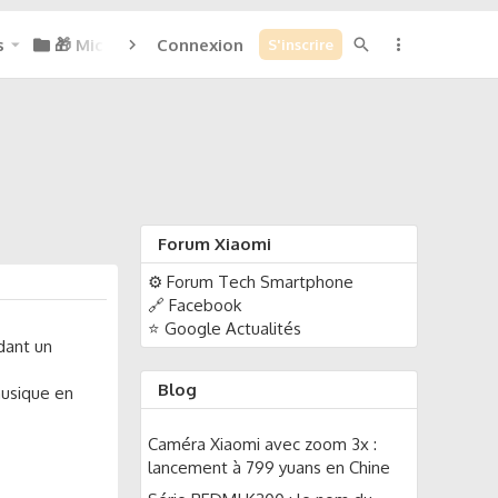
s
🎁 Micoins : 0
Connexion
S'inscrire
Forum Xiaomi
⚙️ Forum Tech Smartphone
🔗 Facebook
⭐ Google Actualités
dant un
Blog
musique en
Caméra Xiaomi avec zoom 3x :
lancement à 799 yuans en Chine