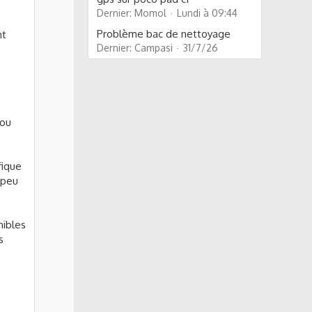
Dernier: Momol
Lundi à 09:44
Problème bac de nettoyage
nt
Dernier: Campasi
31/7/26
/ou
fique
 peu
nibles
s