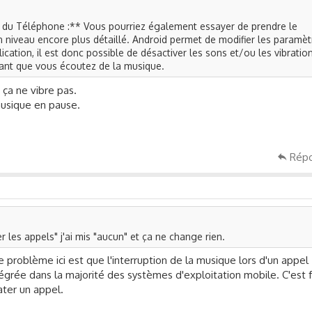
s du Téléphone :** Vous pourriez également essayer de prendre le
un niveau encore plus détaillé. Android permet de modifier les paramèt
ication, il est donc possible de désactiver les sons et/ou les vibratio
dant que vous écoutez de la musique.
, ça ne vibre pas.
 musique en pause.
Rép
er les appels" j'ai mis "aucun" et ça ne change rien.
e problème ici est que l'interruption de la musique lors d'un appel
tégrée dans la majorité des systèmes d'exploitation mobile. C'est f
ter un appel.