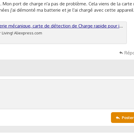
. Mon port de charge n'a pas de problème. Cela viens de la carte
s j'ai démonté ma batterie et je l'ai chargé avec cette appareil e
e détection de Charge rapide pour iPhone 5-13 Pro Max, Samsung Xiaomi, Activation de téléphone Android - AliExpress 1420
 Living! Aliexpress.com
Rép
Poster