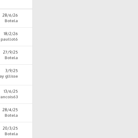
28/6/26
Botela
18/2/26
paullot6
27/9/25
Botela
3/9/25
ay gllisse
13/6/25
rancois63
28/4/25
Botela
20/3/25
Botela