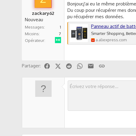
Bonjour,j'ai eu le même problème
Du coup pour récupérer mes donnée
zackary62
pu récupérer mes données.
Nouveau
Panneau actif de batterie mécanique, carte d
Messages
1
Smarter Shopping, Better
Micoins
7
Red by SFR
a.aliexpress.com
Opérateur
Facebook
X (Twitter)
Reddit
WhatsApp
Email
Lien
Partager: