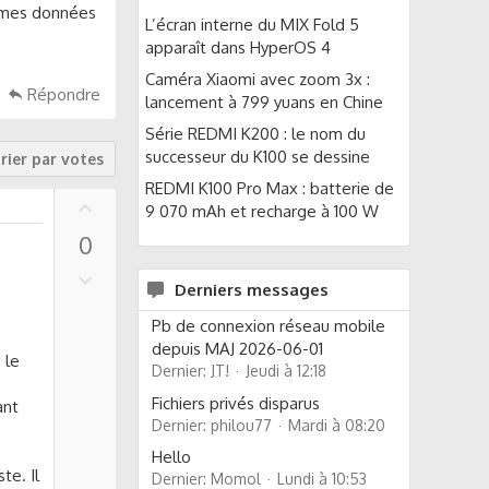
r mes données
L’écran interne du MIX Fold 5
apparaît dans HyperOS 4
Caméra Xiaomi avec zoom 3x :
Répondre
lancement à 799 yuans en Chine
Série REDMI K200 : le nom du
successeur du K100 se dessine
rier par votes
REDMI K100 Pro Max : batterie de
U
9 070 mAh et recharge à 100 W
p
0
v
o
D
Derniers messages
t
o
e
w
Pb de connexion réseau mobile
n
depuis MAJ 2026-06-01
 le
v
Dernier: JT!
Jeudi à 12:18
o
Fichiers privés disparus
ant
t
Dernier: philou77
Mardi à 08:20
e
Hello
te. Il
Dernier: Momol
Lundi à 10:53