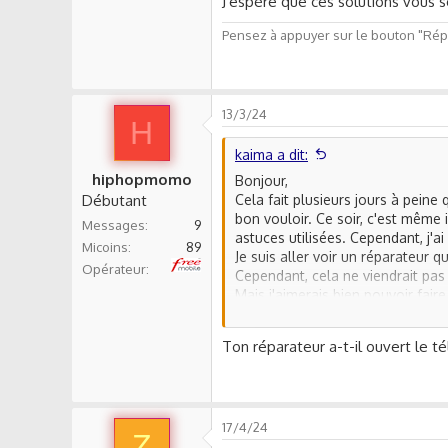
J'espère que ces solutions vous s
Pensez à appuyer sur le bouton "Répo
13/3/24
H
kaima a dit:
hiphopmomo
Bonjour,
Débutant
Cela fait plusieurs jours à pei
bon vouloir. Ce soir, c'est même 
Messages
9
astuces utilisées. Cependant, j'ai
Micoins
89
Je suis aller voir un réparateur 
Free
Opérateur
Cependant, cela ne viendrait pas 
Mais j'aimerais bien pouvoir fair
mes données non sauvegardées 
Quelles solutions pouvez-vous 
Ton réparateur a-t-il ouvert le té
17/4/24
Z