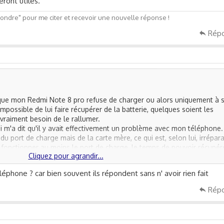
eront utiles.
ndre" pour me citer et recevoir une nouvelle réponse !
Rép
ne que mon Redmi Note 8 pro refuse de charger ou alors uniquement à 
impossible de lui faire récupérer de la batterie, quelques soient les
 vraiment besoin de le rallumer.
qui m'a dit qu'il y avait effectivement un problème avec mon téléphone.
du port de charge mais de la carte mère, ce qui est, selon lui, irrépara
e fonctionner au moins le port de charge, le temps de pouvoir récupér
Cliquez pour agrandir...
(comme par exemples, mes photos...).
me donner ?
léphone ? car bien souvent ils répondent sans n' avoir rien fait
Rép