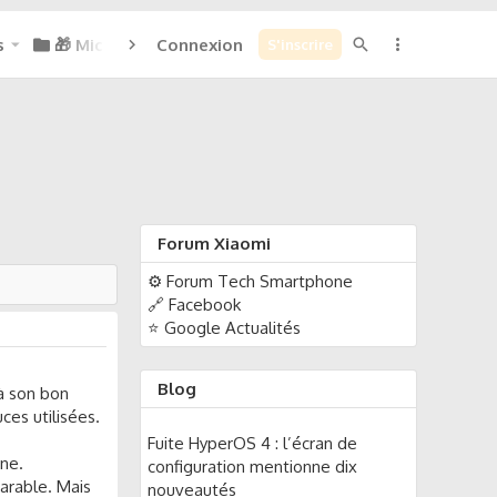
s
🎁 Micoins : 0
Connexion
S'inscrire
Forum Xiaomi
⚙️ Forum Tech Smartphone
🔗 Facebook
⭐ Google Actualités
Blog
à son bon
ces utilisées.
Fuite HyperOS 4 : l’écran de
one.
configuration mentionne dix
parable. Mais
nouveautés