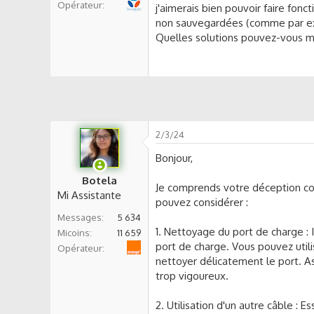
Opérateur
s
j'aimerais bien pouvoir faire fo
s
non sauvegardées (comme par ex
i
Quelles solutions pouvez-vous 
o
n
2/3/24
Bonjour,
Botela
Je comprends votre déception co
Mi Assistante
pouvez considérer :
Messages
5 634
1. Nettoyage du port de charge : 
Micoins
11 659
port de charge. Vous pouvez utili
Orange
Opérateur
nettoyer délicatement le port. 
trop vigoureux.
2. Utilisation d'un autre câble : 