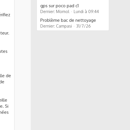
gps sur poco pad c1
Dernier: Momol
Lundi à 09:44
rifiez
Problème bac de nettoyage
Dernier: Campasi
31/7/26
teur.
outes
lle de
 de
ille
e. Si
nnées