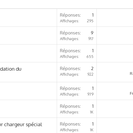
Réponses
1
Affichages
295
Réponses
9
Affichages
917
Réponses
1
Affichages
655
dation du
Réponses
2
R
Affichages
922
Réponses
1
F
Affichages
979
Réponses
1
Affichages
1K
ur chargeur spécial
Réponses
1
Affichages
1K