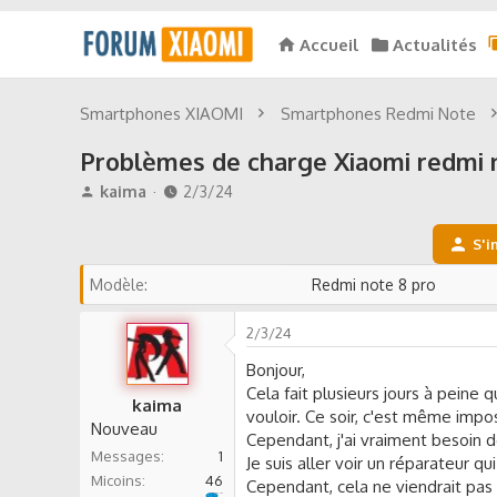
Accueil
Actualités
Smartphones XIAOMI
Smartphones Redmi Note
Problèmes de charge Xiaomi redmi 
A
D
kaima
2/3/24
u
a
t
t
S'i
e
e
u
d
Modèle
Redmi note 8 pro
r
e
d
d
2/3/24
e
é
l
b
Bonjour,
a
u
Cela fait plusieurs jours à pein
d
t
kaima
vouloir. Ce soir, c'est même impos
i
Nouveau
Cependant, j'ai vraiment besoin d
s
Messages
1
Je suis aller voir un réparateur 
c
Micoins
46
u
Cependant, cela ne viendrait pas d
Bouygues Telecom