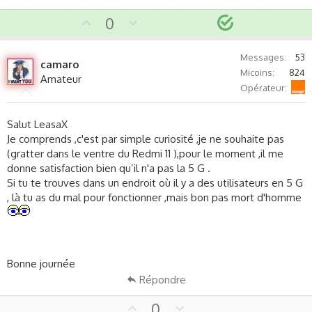
S
U
D
0
p
o
o
v
w
l
Messages
53
camaro
o
n
u
Micoins
824
Amateur
t
v
t
Orange
Opérateur
e
o
i
t
o
Salut LeasaX
e
n
Je comprends ,c'est par simple curiosité ,je ne souhaite pas
(gratter dans le ventre du Redmi 11 ),pour le moment ,il me
donne satisfaction bien qu’il n'a pas la 5 G .
Si tu te trouves dans un endroit où il y a des utilisateurs en 5 G
, là tu as du mal pour fonctionner ,mais bon pas mort d'homme
Bonne journée
Répondre
U
D
0