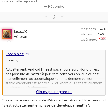
une nouvelle réponse !
Répondre
U
D
0
p
o
v
w
Messages
674
o
n
LeasaX
Micoins
5 603
t
v
Vétéran
Free
Opérateur
e
o
t
e
Botela a dit:
Bonsoir,
Actuellement, Android 14 n'est pas encore sorti, donc il n'est
pas possible de mettre à jour vers cette version, que ce soit
manuellement ou automatiquement. La dernière version
stable d'Android est Android 12, et Android 13 est actuellement
en phase de développement.
Cliquez pour agrandir...
En ce qui concerne la compatibilité de votre Redmi Note 11,
"La dernière version stable d'Android est Android 12, et Android
généralement, Xiaomi offre des mises à jour d'Android pour
13 est actuellement en phase de développement" ???
ses appareils pendant au moins deux ans après leur