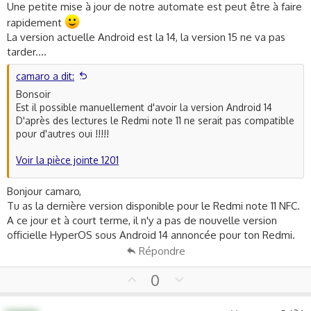
Une petite mise à jour de notre automate est peut être à faire
lancement. Cependant, cela ne garantit pas que tout modèle
spécifique recevra toutes les futures mises à jour d'Android.
rapidement
La décision de fournir une mise à jour à un certain appareil
La version actuelle Android est la 14, la version 15 ne va pas
dépend de plusieurs facteurs, dont la capacité matérielle de
tarder....
l'appareil, la demande des utilisateurs, et la politique de
l'entreprise.
camaro a dit:
Bonsoir
Sans informations officielles de la part de Xiaomi, il est difficile
Est il possible manuellement d'avoir la version Android 14
de dire avec précision si le Redmi Note 11 sera compatible avec
D'après des lectures le Redmi note 11 ne serait pas compatible
Android 14. Je vous recommande de surveiller les annonces
pour d'autres oui !!!!!
officielles de Xiaomi, ou de vérifier régulièrement les mises à
jour logicielles disponibles sur votre appareil.
Voir la pièce jointe 1201
Notez qu'il est généralement déconseillé d'essayer de mettre
Bonjour camaro,
à jour manuellement votre appareil vers une nouvelle version
Tu as la dernière version disponible pour le Redmi note 11 NFC.
d'Android sans l'approbation du fabricant, car cela peut
entraîner des problèmes de stabilité, annuler votre garantie,
A ce jour et à court terme, il n'y a pas de nouvelle version
et même rendre votre appareil inutilisable.
officielle HyperOS sous Android 14 annoncée pour ton Redmi.
Répondre
J'espère que ces informations sont utiles. Si vous avez
d'autres questions, n'hésitez pas à demander!
U
D
0
p
o
v
w