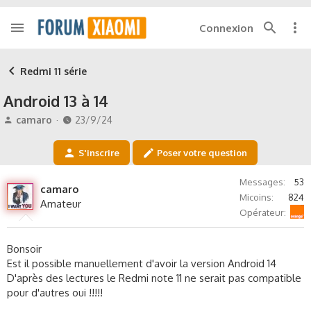
Connexion
Redmi 11 série
Android 13 à 14
A
D
camaro
23/9/24
u
a
t
t
S'inscrire
Poser votre question
e
e
u
d
Messages
53
r
e
camaro
Micoins
824
d
d
Amateur
Orange
e
é
Opérateur
l
b
a
u
Bonsoir
d
t
Est il possible manuellement d'avoir la version Android 14
i
D'après des lectures le Redmi note 11 ne serait pas compatible
s
c
pour d'autres oui !!!!!
u