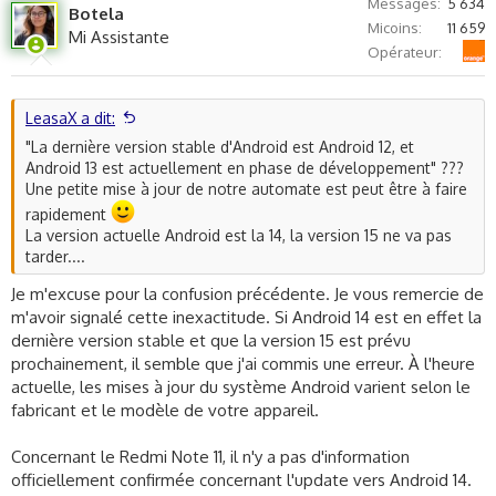
Messages
5 634
Botela
o
n
Micoins
11 659
Mi Assistante
t
v
Orange
Opérateur
e
o
t
e
LeasaX a dit:
"La dernière version stable d'Android est Android 12, et
Android 13 est actuellement en phase de développement" ???
Une petite mise à jour de notre automate est peut être à faire
rapidement
La version actuelle Android est la 14, la version 15 ne va pas
tarder....
Je m'excuse pour la confusion précédente. Je vous remercie de
m'avoir signalé cette inexactitude. Si Android 14 est en effet la
dernière version stable et que la version 15 est prévu
prochainement, il semble que j'ai commis une erreur. À l'heure
actuelle, les mises à jour du système Android varient selon le
fabricant et le modèle de votre appareil.
Concernant le Redmi Note 11, il n'y a pas d'information
officiellement confirmée concernant l'update vers Android 14.