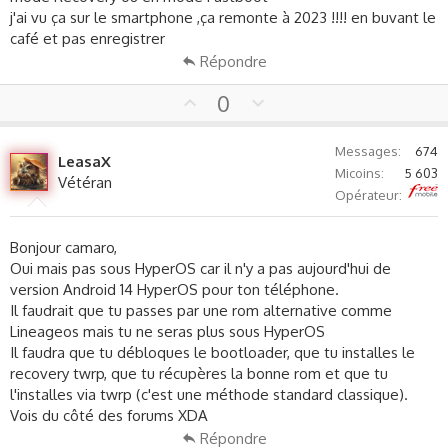
j'ai vu ça sur le smartphone ,ça remonte à 2023 !!!! en buvant le
café et pas enregistrer
Répondre
U
D
0
p
o
v
w
Messages
674
LeasaX
o
n
Micoins
5 603
Vétéran
t
v
Free
Opérateur
e
o
t
Bonjour camaro,
e
Oui mais pas sous HyperOS car il n'y a pas aujourd'hui de
version Android 14 HyperOS pour ton téléphone.
Il faudrait que tu passes par une rom alternative comme
Lineageos mais tu ne seras plus sous HyperOS
Il faudra que tu débloques le bootloader, que tu installes le
recovery twrp, que tu récupères la bonne rom et que tu
l'installes via twrp (c'est une méthode standard classique).
Vois du côté des forums XDA
Répondre