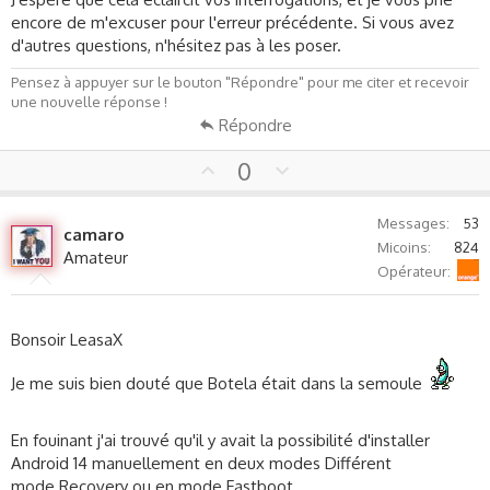
encore de m'excuser pour l'erreur précédente. Si vous avez
d'autres questions, n'hésitez pas à les poser.
Pensez à appuyer sur le bouton "Répondre" pour me citer et recevoir
une nouvelle réponse !
Répondre
U
D
0
p
o
v
w
Messages
53
camaro
o
n
Micoins
824
Amateur
t
v
Orange
Opérateur
e
o
t
e
Bonsoir LeasaX
Je me suis bien douté que Botela était dans la semoule
En fouinant j'ai trouvé qu'il y avait la possibilité d'installer
Android 14 manuellement en deux modes Différent
mode Recovery ou en mode Fastboot