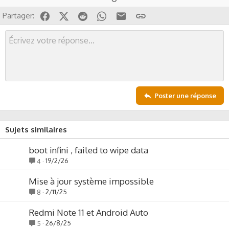
p
o
Facebook
X (Twitter)
Reddit
WhatsApp
Email
Lien
Partager:
v
w
o
n
t
v
e
o
t
e
Poster une réponse
Sujets similaires
boot infini , failed to wipe data
19/2/26
4
Mise à jour système impossible
2/11/25
8
Redmi Note 11 et Android Auto
26/8/25
5