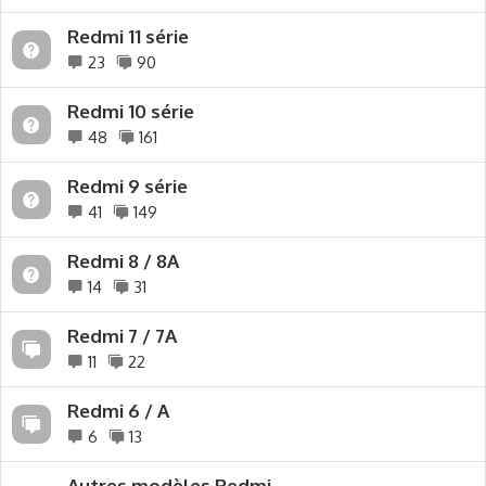
Redmi 11 série
23
90
Redmi 10 série
48
161
Redmi 9 série
41
149
Redmi 8 / 8A
14
31
Redmi 7 / 7A
11
22
Redmi 6 / A
6
13
Autres modèles Redmi