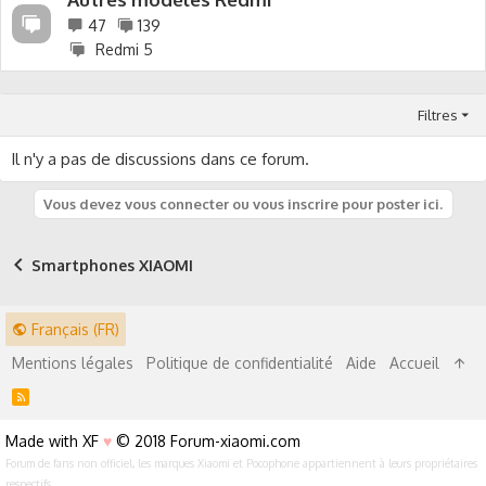
47
139
Redmi 5
Filtres
Il n'y a pas de discussions dans ce forum.
Vous devez vous connecter ou vous inscrire pour poster ici.
Smartphones XIAOMI
Français (FR)
Mentions légales
Politique de confidentialité
Aide
Accueil
R
S
S
Made with XF
♥
© 2018 Forum-xiaomi.com
Forum de fans non officiel, les marques Xiaomi et Pocophone appartiennent à leurs propriétaires
respectifs.