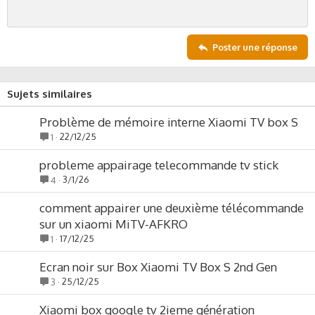
t
e
Poster une réponse
Sujets similaires
Problème de mémoire interne Xiaomi TV box S
22/12/25
1
probleme appairage telecommande tv stick
3/1/26
4
comment appairer une deuxième télécommande
sur un xiaomi MiTV-AFKRO
17/12/25
1
Ecran noir sur Box Xiaomi TV Box S 2nd Gen
25/12/25
3
Xiaomi box google tv 2ieme génération