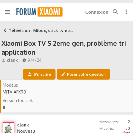
Connexion
Télévision : Mibox, stick tv etc..
Xiaomi Box TV S 2eme gen, problème tri
application
A
D
clank
9/4/24
u
a
t
t
S'inscrire
Poser votre question
e
e
u
d
Modèle
r
e
MiTV-AFKR0
d
d
e
é
Version logiciel
l
b
11
a
u
d
t
i
Messages
2
clank
s
Micoins
30
Nouveau
Free