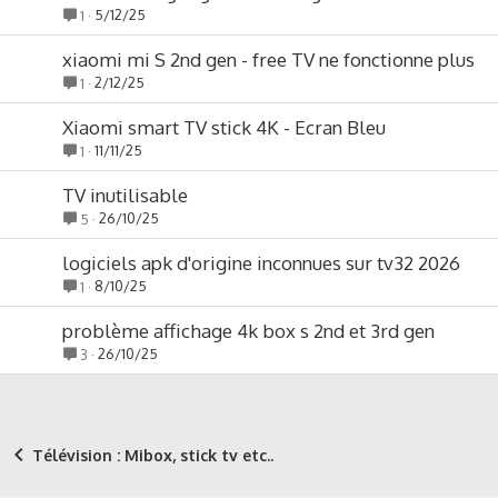
5/12/25
1
xiaomi mi S 2nd gen - free TV ne fonctionne plus
2/12/25
1
Xiaomi smart TV stick 4K - Ecran Bleu
11/11/25
1
TV inutilisable
26/10/25
5
logiciels apk d'origine inconnues sur tv32 2026
8/10/25
1
problème affichage 4k box s 2nd et 3rd gen
26/10/25
3
Télévision : Mibox, stick tv etc..