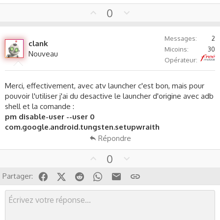
U
D
0
p
o
v
w
Messages
2
o
n
clank
Micoins
30
t
v
Nouveau
Free
Opérateur
e
o
t
e
Merci, effectivement, avec atv launcher c'est bon, mais pour
pouvoir l'utiliser j'ai du desactive le launcher d'origine avec adb
shell et la comande :
pm disable-user --user 0
com.google.android.tungsten.setupwraith
Répondre
U
D
0
p
o
Facebook
X (Twitter)
Reddit
WhatsApp
Email
Lien
Partager:
v
w
o
n
t
v
e
o