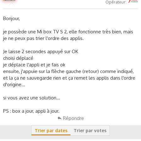
c
Opérateur
u
s
Bonjour,
s
i
o
je possède une Mi box TV S 2, elle fonctionne très bien, mais
n
je ne peux pas trier l'ordre des applis.
Je laisse 2 secondes appuyé sur OK
choisi déplacé
je déplace l'appli et je fais ok
ensuite, j'appuie sur la flèche gauche (retour) comme indiqué,
et la ça ne sauvegarde rien et ça remet les applis dans l'ordre
d'origine...
si vous avez une solution...
PS : box a jour, appli à jour.
Répondre
Trier par dates
Trier par votes