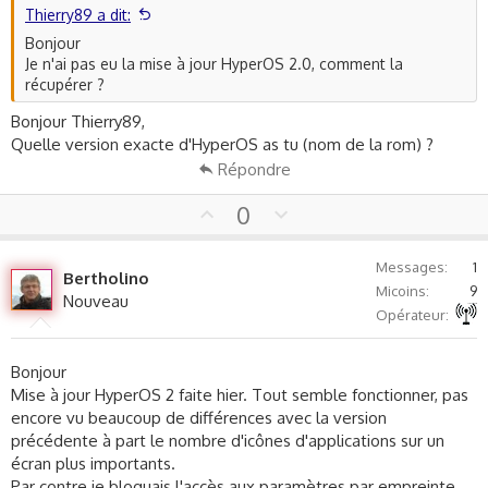
e
Thierry89 a dit:
Bonjour
Je n'ai pas eu la mise à jour HyperOS 2.0, comment la
récupérer ?
Bonjour Thierry89,
Quelle version exacte d'HyperOS as tu (nom de la rom) ?
Répondre
U
D
0
p
o
v
w
Messages
1
Bertholino
o
n
Micoins
9
Nouveau
t
v
Autre non précisé
Opérateur
e
o
t
Bonjour
e
Mise à jour HyperOS 2 faite hier. Tout semble fonctionner, pas
encore vu beaucoup de différences avec la version
précédente à part le nombre d'icônes d'applications sur un
écran plus importants.
Par contre je bloquais l'accès aux paramètres par empreinte