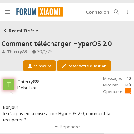
Connexion
Redmi 13 série
Comment télécharger HyperOS 2.0
A
D
Thierry89
30/1/25
u
a
t
t
S'inscrire
Poser votre question
e
e
u
d
Messages
10
r
e
Thierry89
T
Micoins
140
d
d
Débutant
Orange
e
é
Opérateur
l
b
a
u
Bonjour
d
t
Je n'ai pas eu la mise à jour HyperOS 2.0, comment la
i
récupérer ?
s
c
Répondre
u