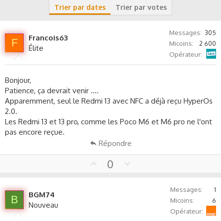
s
Trier par dates
Trier par votes
s
i
o
Messages
305
Francois63
F
n
Micoins
2 600
Élite
Sosh
Opérateur
Bonjour,
Patience, ça devrait venir ....
Apparemment, seul le Redmi 13 avec NFC a déjà reçu HyperOs
2.0.
Les Redmi 13 et 13 pro, comme les Poco M6 et M6 pro ne l'ont
pas encore reçue.
Répondre
U
D
0
p
o
v
w
Messages
1
o
n
BGM74
B
Micoins
6
t
v
Nouveau
Orange
Opérateur
e
o