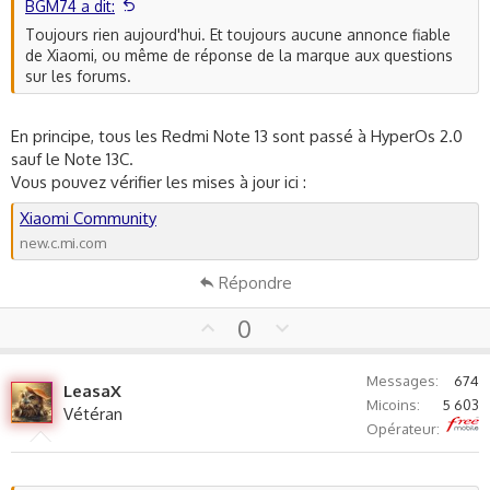
e
BGM74 a dit:
Toujours rien aujourd'hui. Et toujours aucune annonce fiable
de Xiaomi, ou même de réponse de la marque aux questions
sur les forums.
En principe, tous les Redmi Note 13 sont passé à HyperOs 2.0
sauf le Note 13C.
Vous pouvez vérifier les mises à jour ici :
Xiaomi Community
new.c.mi.com
Répondre
U
D
0
p
o
v
w
Messages
674
LeasaX
o
n
Micoins
5 603
Vétéran
t
v
Free
Opérateur
e
o
t