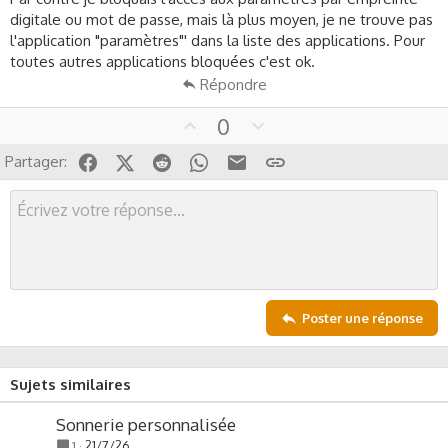
digitale ou mot de passe, mais là plus moyen, je ne trouve pas
l'application "paramètres"' dans la liste des applications. Pour
toutes autres applications bloquées c'est ok.
Répondre
U
D
0
p
o
Facebook
X (Twitter)
Reddit
WhatsApp
Email
Lien
Partager:
v
w
o
n
t
v
e
o
t
e
Poster une réponse
Sujets similaires
Sonnerie personnalisée
21/7/26
1