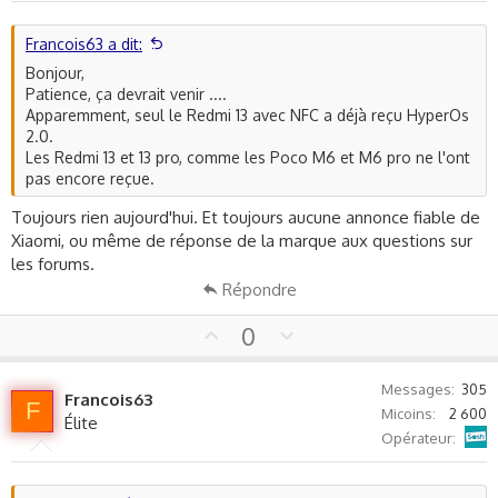
t
e
Francois63 a dit:
Bonjour,
Patience, ça devrait venir ....
Apparemment, seul le Redmi 13 avec NFC a déjà reçu HyperOs
2.0.
Les Redmi 13 et 13 pro, comme les Poco M6 et M6 pro ne l'ont
pas encore reçue.
Toujours rien aujourd'hui. Et toujours aucune annonce fiable de
Xiaomi, ou même de réponse de la marque aux questions sur
les forums.
Répondre
U
D
0
p
o
v
w
Messages
305
Francois63
o
n
F
Micoins
2 600
Élite
t
v
Sosh
Opérateur
e
o
t