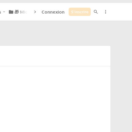
s
🎁 Micoins : 0
Connexion
S'inscrire