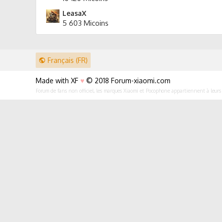
LeasaX
5 603 Micoins
Français (FR)
Made with XF
♥
© 2018 Forum-xiaomi.com
Forum de fans non officiel, les marques Xiaomi et Pocophone appartiennent à leurs p