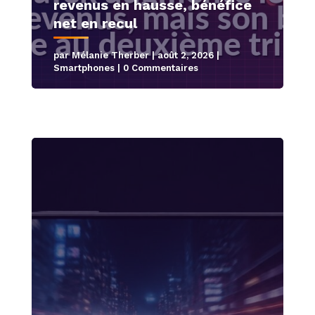
revenus en hausse, bénéfice
net en recul
par
Mélanie Therber
|
août 2, 2026
|
Smartphones
| 0 Commentaires