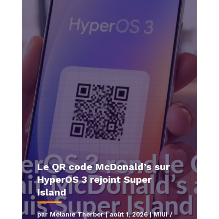
Le QR code McDonald’s sur
HyperOS 3 rejoint Super
Island
par
Mélanie Therber
|
août 1, 2026
|
MIUI /