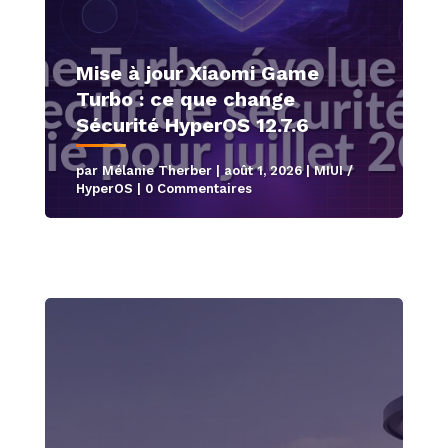
Mise à jour Xiaomi Game
Turbo : ce que change
Sécurité HyperOS 12.7.6
par
Mélanie Therber
|
août 1, 2026
|
MIUI /
HyperOS
| 0 Commentaires