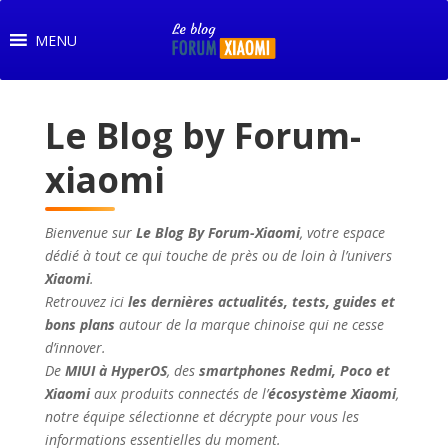
MENU
Le Blog by Forum-
xiaomi
Bienvenue sur
Le Blog By Forum-Xiaomi
, votre espace
dédié à tout ce qui touche de près ou de loin à l’univers
Xiaomi
.
Retrouvez ici
les dernières actualités, tests, guides et
bons plans
autour de la marque chinoise qui ne cesse
d’innover.
De
MIUI à HyperOS
, des
smartphones Redmi, Poco et
Xiaomi
aux produits connectés de l’
écosystème Xiaomi
,
notre équipe sélectionne et décrypte pour vous les
informations essentielles du moment.