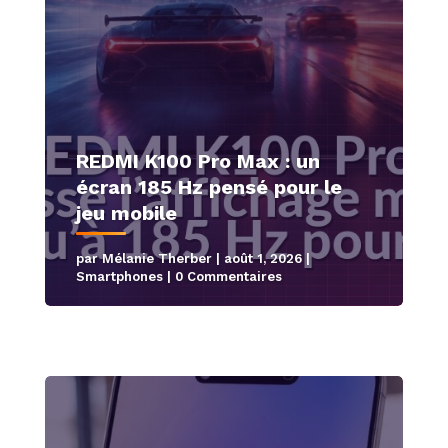
REDMI K100 Pro Max : un
écran 185 Hz pensé pour le
jeu mobile
par
Mélanie Therber
|
août 1, 2026
|
Smartphones
| 0 Commentaires