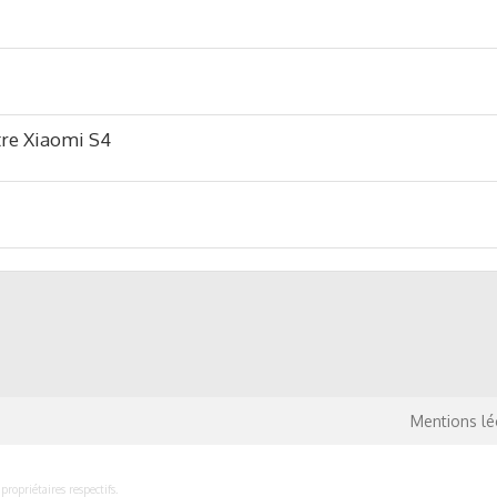
re Xiaomi S4
Mentions lé
ropriétaires respectifs.