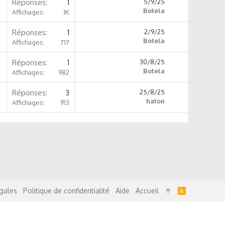
Réponses
1
5/9/25
Botela
Affichages
1K
Réponses
1
2/9/25
Botela
Affichages
717
Réponses
1
30/8/25
Botela
Affichages
982
Réponses
3
25/8/25
haton
Affichages
913
R
gales
Politique de confidentialité
Aide
Accueil
S
S