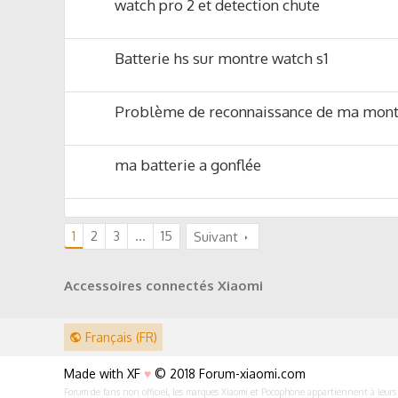
watch pro 2 et detection chute
Batterie hs sur montre watch s1
Problème de reconnaissance de ma mont
ma batterie a gonflée
1
2
3
…
15
Suivant
Accessoires connectés Xiaomi
Français (FR)
Made with XF
♥
© 2018 Forum-xiaomi.com
Forum de fans non officiel, les marques Xiaomi et Pocophone appartiennent à leurs p