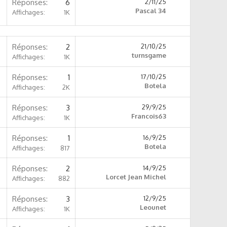
Réponses
6
2/11/25
Pascal 34
Affichages
1K
Réponses
2
21/10/25
turnsgame
Affichages
1K
Réponses
1
17/10/25
Botela
Affichages
2K
Réponses
3
29/9/25
Francois63
Affichages
1K
Réponses
1
16/9/25
Botela
Affichages
817
Réponses
2
14/9/25
Lorcet Jean Michel
Affichages
882
Réponses
3
12/9/25
Leounet
Affichages
1K