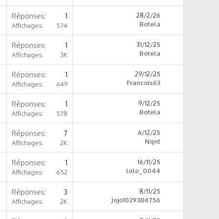
Réponses
1
28/2/26
Botela
Affichages
574
Réponses
1
31/12/25
Botela
Affichages
3K
Réponses
1
29/12/25
Francois63
Affichages
649
Réponses
1
9/12/25
Botela
Affichages
578
Réponses
7
6/12/25
Nqnt
Affichages
2K
Réponses
1
16/11/25
lolo_0044
Affichages
652
Réponses
3
8/11/25
Jojo1029384756
Affichages
2K