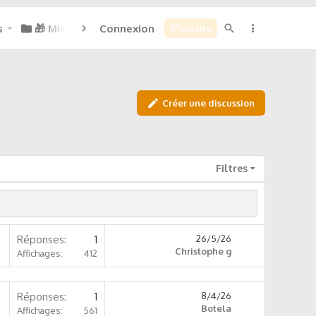
s
🎁 Micoins : 0
Connexion
S'inscrire
Créer une discussion
Filtres
Réponses
1
26/5/26
Christophe g
Affichages
412
Réponses
1
8/4/26
Botela
Affichages
561