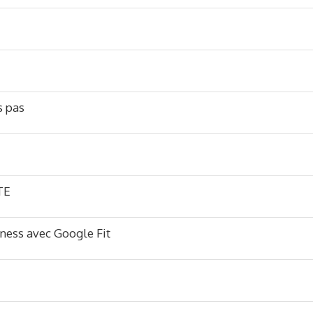
s pas
TE
tness avec Google Fit