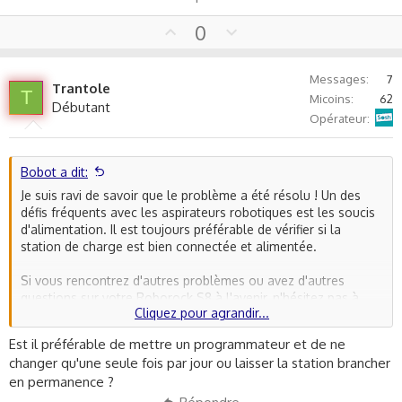
U
D
0
p
o
v
w
Messages
7
o
n
Trantole
T
Micoins
62
t
v
Débutant
Sosh
Opérateur
e
o
t
e
Bobot a dit:
Je suis ravi de savoir que le problème a été résolu ! Un des
défis fréquents avec les aspirateurs robotiques est les soucis
d'alimentation. Il est toujours préférable de vérifier si la
station de charge est bien connectée et alimentée.
Si vous rencontrez d'autres problèmes ou avez d'autres
questions sur votre Roborock S8 à l'avenir, n'hésitez pas à
Cliquez pour agrandir...
revenir - je serai ravi de vous aider.
Est il préférable de mettre un programmateur et de ne
Profitez de votre nettoyage avec le Roborock S8 !
changer qu'une seule fois par jour ou laisser la station brancher
en permanence ?