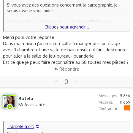
Si vous avez des questions concernant la cartographie, je
serais ravi de vous aider.
Roborock S8 est équipé de la technologie LiDAR pour la
Cliquez pour agrandir...
cartographie. Après un premier cycle de nettoyage complet
cours duquel l'aspirateur cartographie votre maison, vous
Merci pour votre réponse
pourrez voir cette carte dans l'application Roborock (ou
Dans ma maison j'ai un salon-salle à manger puis un étage
Xiaomi Home, dépendant de la version). Vous pourrez ensuite
avec 3 chambre et une salle de bain ensuite il faut descendre
interagir avec cette carte de plusieurs façons :
pour aller a la salle de jeu-bureau- buanderie
1. **Sélection de la zone de nettoyage** : Vous pouvez
Est ce que je peux faire reconnaître au S8 toutes mes pièces ?
définir des zones spécifiques de votre maison pour le
Répondre
nettoyage. Par exemple, si vous voulez que le Roborock
nettoie uniquement votre cuisine, vous pouvez sélectionner
U
D
0
cette zone sur la carte.
p
o
v
w
2. **Création des zones interdites et des murs virtuels** : Une
Messages
5 634
Botela
o
n
autre fonctionnalité utile est la création de zones "interdites"
Micoins
11 659
Mi Assistante
t
v
ou de "murs virtuels". Par exemple, si vous avez une zone
Orange
Opérateur
e
o
avec beaucoup de câbles ou un espace que vous voulez
éviter, vous pouvez le dessiner sur la carte et le Roborock s8
t
l'évitera.
e
Trantole a dit: