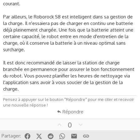
courant.
Par ailleurs, le Roborock S8 est intelligent dans sa gestion de
la charge. Il n'essaiera pas de charger en continu une batterie
déjà pleinement chargée. Une fois que la batterie atteint une
certaine capacité, le robot entre en mode d'entretien de la
charge, où il conserve la batterie à un niveau optimal sans
surcharge.
Il est donc recommandé de laisser la station de charge
branchée en permanence pour assurer le bon fonctionnement
du robot. Vous pouvez planifier les heures de nettoyage via
l'application sans avoir à vous soucier de la gestion de la
charge.
Pensez à appuyer sur le bouton "Répondre" pour me citer et recevoir
une nouvelle réponse !
Répondre
U
D
0
p
o
Facebook
X (Twitter)
Reddit
WhatsApp
Email
Lien
Partager:
v
w