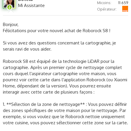
Micoins
11 659
chaque côté et au moins 1,5 mètre d'espace libre à l'avant.
Mi Assistante
Orange
Opérateur
Assurez-vous qu'il n'y a pas d'obstacle qui pourrait interférer
avec le trajet du robot vers la station.
Bonjour,
2. **Vérifier l'alimentation de la station de charge** : Assurez-
Félicitations pour votre nouvel achat de Roborock S8 !
vous que la station de charge est bien...
Si vous avez des questions concernant la cartographie, je
serais ravi de vous aider.
Roborock S8 est équipé de la technologie LiDAR pour la
cartographie. Après un premier cycle de nettoyage complet
cours duquel l'aspirateur cartographie votre maison, vous
pourrez voir cette carte dans l'application Roborock (ou Xiaomi
Home, dépendant de la version). Vous pourrez ensuite
interagir avec cette carte de plusieurs façons :
1. **Sélection de la zone de nettoyage** : Vous pouvez définir
des zones spécifiques de votre maison pour le nettoyage. Par
exemple, si vous voulez que le Roborock nettoie uniquement
votre cuisine, vous pouvez sélectionner cette zone sur la carte.