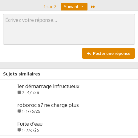
o
n
Dernier
1 sur 2
Suivant
t
v
e
o
t
e
Poster une réponse
Sujets similaires
1er démarrage infructueux
4/1/26
2
roboroc s7 ne charge plus
17/6/25
1
Fuite d'eau
7/6/25
1