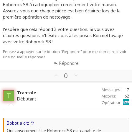
Roborock S8 à cartographier correctement votre maison.
Assurez-vous que chaque pièce est bien éclairée lors de la
première opération de nettoyage.
J'espère que cela répond à votre question. Si vous avez
d'autres questions, n'hésitez pas à les poser. Bon nettoyage
avec votre Roborock S8 !
Pensez à appuyer sur le bouton "Répondre" pour me citer et recevoir
une nouvelle réponse !
Répondre
U
D
0
p
o
v
w
Messages
7
Trantole
o
n
T
Micoins
62
Débutant
t
v
Sosh
Opérateur
e
o
t
e
Bobot a dit:
Oui, absolument ! Le Roborock S8 est capable de