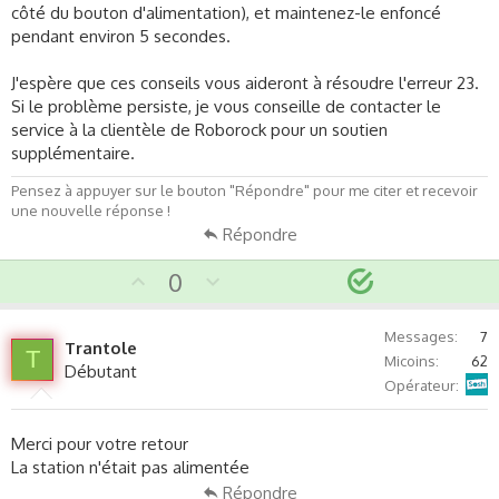
côté du bouton d'alimentation), et maintenez-le enfoncé
pendant environ 5 secondes.
J'espère que ces conseils vous aideront à résoudre l'erreur 23.
Si le problème persiste, je vous conseille de contacter le
service à la clientèle de Roborock pour un soutien
supplémentaire.
Pensez à appuyer sur le bouton "Répondre" pour me citer et recevoir
une nouvelle réponse !
Répondre
S
U
D
0
p
o
o
v
w
l
Messages
7
Trantole
o
n
u
T
Micoins
62
Débutant
t
v
t
Sosh
Opérateur
e
o
i
t
o
Merci pour votre retour
e
n
La station n'était pas alimentée
Répondre