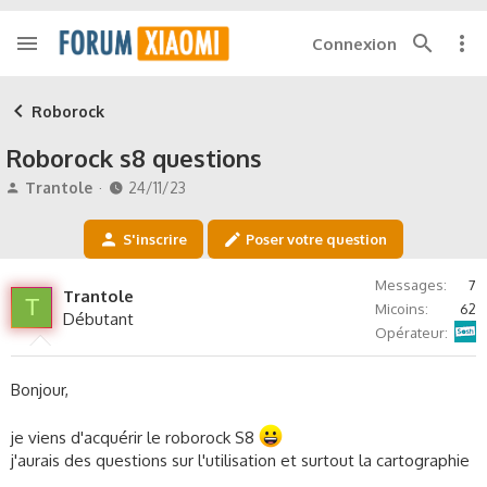
Connexion
Roborock
Roborock s8 questions
A
D
Trantole
24/11/23
u
a
t
t
S'inscrire
Poser votre question
e
e
u
d
Messages
7
r
e
Trantole
T
Micoins
62
d
d
Débutant
Sosh
e
é
Opérateur
l
b
a
u
Bonjour,
d
t
i
s
je viens d'acquérir le roborock S8
c
j'aurais des questions sur l'utilisation et surtout la cartographie
u