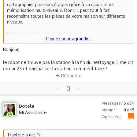
cartographier plusieurs étages grâce à sa capacité de
mémorisation multi-niveaux. Donc, il peut tout à fait
reconnaître toutes les pièces de votre maison sur différents
niveaux.
Pour ce faire, voici les étapes à suivre :
Cliquez pour agrandir...
1. **Première opération de nettoyage** : Lors de sa première
Bonjour,
opération de nettoyage, l'aspirateur va explorer toute la
maison et créer une carte.
le robot ne trouve pas la station à la fin du nettoyage, il me dit
erreur 23 et reinitialiser la station, comment faire ?
2. **Déplacer l'aspirateur** : Une fois que le Roborock S8 a
achevé la cartographie du premier étage, vous pouvez le
Répondre
déplacer manuellement vers le deuxième étage et redémarrer
un cycle de nettoyage. Il créera une nouvelle carte pour ce
U
D
0
nouvel étage.
p
o
v
w
Messages
5 634
3. **Identifier les pièces** : Une fois les cartes créées, vous
Botela
o
n
pouvez assigner à chaque zone une étiquette correspondant
Micoins
11 659
Mi Assistante
t
v
à la pièce dans l'application (par exemple : salle à manger,
Orange
Opérateur
e
o
chambre 1, chambre 2, etc.)
t
4. **Préserver les cartes** : Assurez-vous de sauvegarder
e
Trantole a dit: