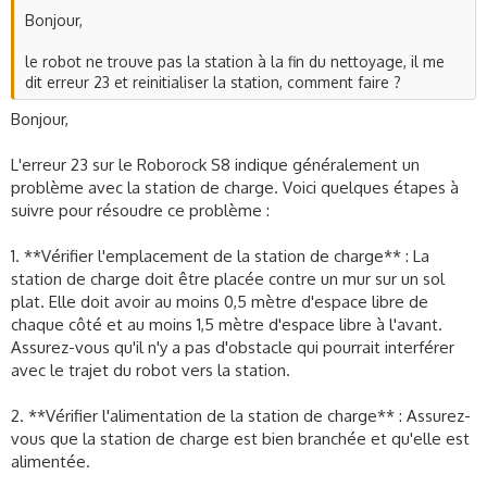
chaque carte après la création. Cela garantit que l'aspirateur
Bonjour,
se souvienne des frontières de chaque pièce lorsqu'il
reviendra pour le nettoyage.
le robot ne trouve pas la station à la fin du nettoyage, il me
dit erreur 23 et reinitialiser la station, comment faire ?
5. **Sélectionner des pièces pour le nettoyage** : Après
avoir mémorisé les différentes cartes, vous pouvez
Bonjour,
sélectionner des pièces spécifiques pour le nettoyage à partir
de l'application.
L'erreur 23 sur le Roborock S8 indique généralement un
problème avec la station de charge. Voici quelques étapes à
Pour le déplacement entre les niveaux, vous devrez
suivre pour résoudre ce problème :
probablement déplacer l'aspirateur manuellement car il n'est
pas capable de monter ou descendre les escaliers de manière
autonome.
1. **Vérifier l'emplacement de la station de charge** : La
station de charge doit être placée contre un mur sur un sol
N'oubliez pas que l'éclairage est important pour aider le
plat. Elle doit avoir au moins 0,5 mètre d'espace libre de
Roborock S8 à cartographier correctement votre maison.
chaque côté et au moins 1,5 mètre d'espace libre à l'avant.
Assurez-vous que chaque pièce est bien éclairée lors de la
Assurez-vous qu'il n'y a pas d'obstacle qui pourrait interférer
première opération de nettoyage.
avec le trajet du robot vers la station.
J'espère que cela répond à votre question. Si vous avez
2. **Vérifier l'alimentation de la station de charge** : Assurez-
d'autres questions, n'hésitez pas à les poser. Bon nettoyage
vous que la station de charge est bien branchée et qu'elle est
avec votre Roborock S8 !
alimentée.