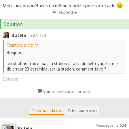
s
Merci aux propriétaires du même modèle pour votre aide
s
Répondre
i
o
Solution
n
Botela
29/11/23
Trantole a dit:
Bonjour,
le robot ne trouve pas la station à la fin du nettoyage, il me
dit erreur 23 et reinitialiser la station, comment faire ?
Bonjour,
L'erreur 23 sur le Roborock S8 indique généralement un
Voir le message complet
problème avec la station de charge. Voici quelques étapes à
suivre pour résoudre ce problème :
Trier par dates
Trier par votes
1. **Vérifier l'emplacement de la station de charge** : La
station de charge doit être placée contre un mur sur un sol
Messages
5 634
plat. Elle doit avoir au moins 0,5 mètre d'espace libre de
Botela