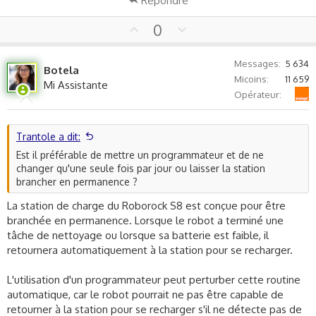
Répondre
U
D
0
p
o
v
w
Messages
5 634
Botela
o
n
Micoins
11 659
Mi Assistante
t
v
Orange
Opérateur
e
o
t
e
Trantole a dit:
Est il préférable de mettre un programmateur et de ne
changer qu'une seule fois par jour ou laisser la station
brancher en permanence ?
La station de charge du Roborock S8 est conçue pour être
branchée en permanence. Lorsque le robot a terminé une
tâche de nettoyage ou lorsque sa batterie est faible, il
retournera automatiquement à la station pour se recharger.
L'utilisation d'un programmateur peut perturber cette routine
automatique, car le robot pourrait ne pas être capable de
retourner à la station pour se recharger s'il ne détecte pas de