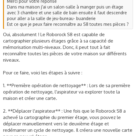
Merci pour votre réponse
3. **Étage multi-niveaux** : Le Roborock S8 supporte la
Dans ma maison j'ai un salon-salle à manger puis un étage
cartographie multi-niveaux, ce qui signifie qu'il peut stocker
avec 3 chambre et une salle de bain ensuite il faut descendre
plusieurs cartes pour différentes étages de votre maison.
pour aller a la salle de jeu-bureau- buanderie
Est ce que je peux faire reconnaître au S8 toutes mes pièces ?
4. **Pièces d'étiquetage** : Vous pouvez également
étiqueter différentes pièces de votre maison sur la carte pour
Oui, absolument ! Le Roborock S8 est capable de
un nettoyage plus précis.
cartographier plusieurs étages grâce à sa capacité de
mémorisation multi-niveaux. Donc, il peut tout à fait
5. **Programmation de nettoyage** : Une fois que vous avez
reconnaître toutes les pièces de votre maison sur différents
votre carte configurée, vous pouvez programmer des
nettoyages pour des jours et des heures spécifiques, et même
niveaux.
des pièces spécifiques.
Pour ce faire, voici les étapes à suivre :
Si vous rencontrez des problèmes avec votre carte (par
exemple, le Roborock n'a pas correctement cartographié une
1. **Première opération de nettoyage** : Lors de sa première
zone), cela peut souvent être corrigé en effectuant un
opération de nettoyage, l'aspirateur va explorer toute la
nouveau cycle de nettoyage afin qu'il puisse réanalyser
maison et créer une carte.
l'espace.
2. **Déplacer l'aspirateur** : Une fois que le Roborock S8 a
N'hésitez pas à poser des questions supplémentaires si vous
achevé la cartographie du premier étage, vous pouvez le
avez besoin !
déplacer manuellement vers le deuxième étage et
redémarrer un cycle de nettoyage. Il créera une nouvelle carte