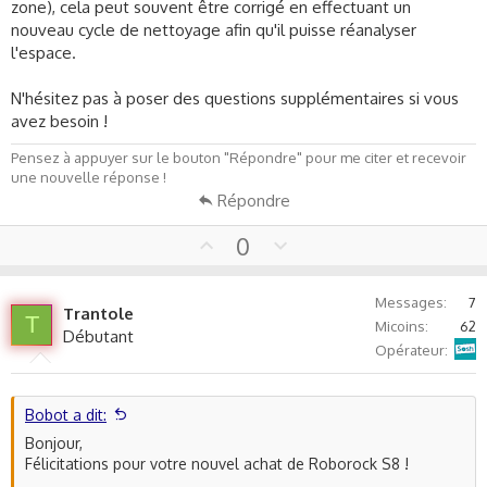
zone), cela peut souvent être corrigé en effectuant un
nouveau cycle de nettoyage afin qu'il puisse réanalyser
l'espace.
N'hésitez pas à poser des questions supplémentaires si vous
avez besoin !
Pensez à appuyer sur le bouton "Répondre" pour me citer et recevoir
une nouvelle réponse !
Répondre
U
D
0
p
o
v
w
Messages
7
o
n
Trantole
T
Micoins
62
t
v
Débutant
Sosh
Opérateur
e
o
t
e
Bobot a dit:
Bonjour,
Félicitations pour votre nouvel achat de Roborock S8 !