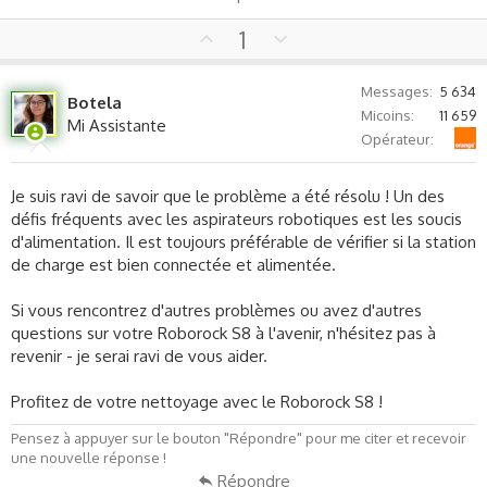
U
D
1
p
o
v
w
Messages
5 634
Botela
o
n
Micoins
11 659
Mi Assistante
t
v
Orange
Opérateur
e
o
t
Je suis ravi de savoir que le problème a été résolu ! Un des
e
défis fréquents avec les aspirateurs robotiques est les soucis
d'alimentation. Il est toujours préférable de vérifier si la station
de charge est bien connectée et alimentée.
Si vous rencontrez d'autres problèmes ou avez d'autres
questions sur votre Roborock S8 à l'avenir, n'hésitez pas à
revenir - je serai ravi de vous aider.
Profitez de votre nettoyage avec le Roborock S8 !
Pensez à appuyer sur le bouton "Répondre" pour me citer et recevoir
une nouvelle réponse !
Répondre