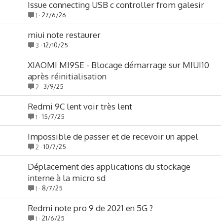
Issue connecting USB c controller from galesir
27/6/26
1
miui note restaurer
12/10/25
3
XIAOMI MI9SE - Blocage démarrage sur MIUI10
après réinitialisation
3/9/25
2
Redmi 9C lent voir très lent
15/7/25
1
Impossible de passer et de recevoir un appel
10/7/25
2
Déplacement des applications du stockage
interne à la micro sd
8/7/25
1
Redmi note pro 9 de 2021 en 5G ?
21/6/25
1