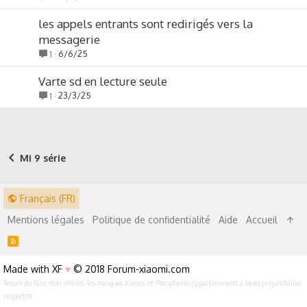
les appels entrants sont redirigés vers la
messagerie
6/6/25
1
Varte sd en lecture seule
23/3/25
1
Mi 9 série
Français (FR)
Mentions légales
Politique de confidentialité
Aide
Accueil
R
S
S
Made with XF
♥
© 2018 Forum-xiaomi.com
Forum de fans non officiel, les marques Xiaomi et Pocophone appartiennent à leurs propriétaires
respectifs.