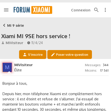
Connexion
Mi 9 série
Xiami MI 9SE hors service !
A
D
MiVisiteur
11/4/24
u
a
t
t
S'inscrire
Poser votre question
e
e
u
d
MiVisiteur
Messages
344
r
e
M
Élite
Micoins
17 561
d
d
e
é
l
b
Bonjour à tous,
a
u
d
t
Depuis hier, mon téléphone Xiaomi est complètement hors
i
service : il est éteint et refuse de s'allumer. J'ai essayé de
s
c
maintenir les boutons volume + et marche/arrêt enfoncés
u
pendant 10 secondes, 30 secondes, et même plus longtemps,