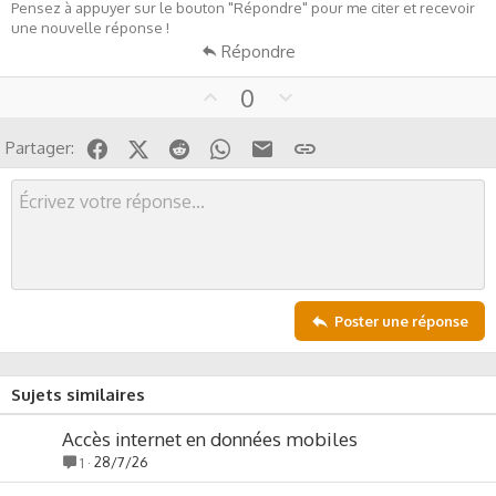
Pensez à appuyer sur le bouton "Répondre" pour me citer et recevoir
une nouvelle réponse !
Répondre
U
D
0
p
o
v
w
Facebook
X (Twitter)
Reddit
WhatsApp
Email
Lien
Partager:
o
n
t
v
e
o
t
e
Poster une réponse
Sujets similaires
Accès internet en données mobiles
28/7/26
1