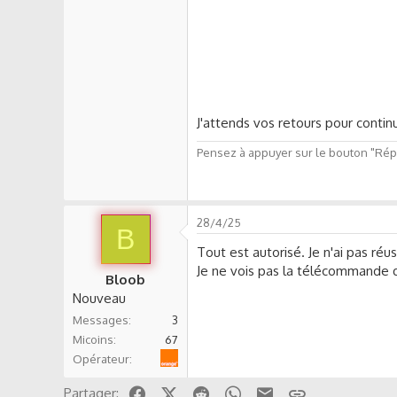
J'attends vos retours pour contin
Pensez à appuyer sur le bouton "Répo
28/4/25
B
Tout est autorisé. Je n'ai pas réus
Je ne vois pas la télécommande
Bloob
Nouveau
Messages
3
Micoins
67
Orange
Opérateur
Facebook
X (Twitter)
Reddit
WhatsApp
Email
Lien
Partager: