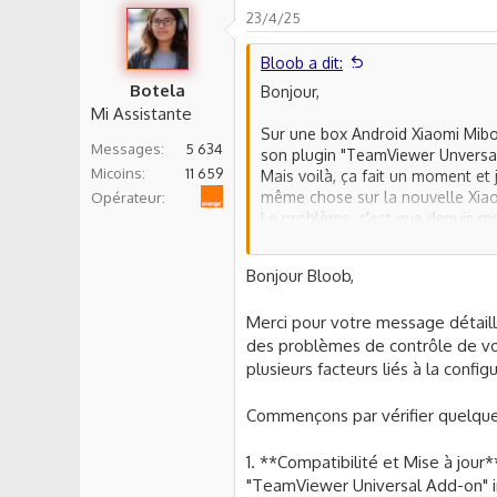
23/4/25
Bloob a dit:
Botela
Bonjour,
Mi Assistante
Sur une box Android Xiaomi Mibox
Messages
5 634
son plugin "TeamViewer Unversa
Micoins
11 659
Mais voilà, ça fait un moment et 
Orange
même chose sur la nouvelle Xiao
Opérateur
Le problème, c'est que depuis m
J'ai effectivement de visu l'écr
Bonjour Bloob,
action n'est possible, sauf que je
peux pas aller bien loin avec ça.
Merci pour votre message détaill
des problèmes de contrôle de vo
Et ce que je ne comprends pas, c'
d'appareil et pas là où sont tous
plusieurs facteurs liés à la confi
Que manque t-il ? Dites-moi si v
Commençons par vérifier quelque
Voici des captures d'écran des p
1. **Compatibilité et Mise à jou
"TeamViewer Universal Add-on" in
https://i.postimg.cc/02DBLDdn