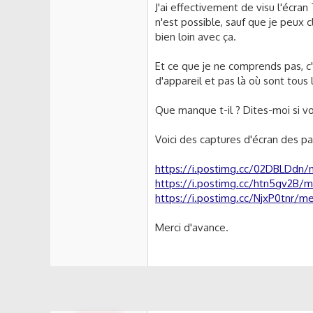
s
J'ai effectivement de visu l'écra
s
n'est possible, sauf que je peux c
i
bien loin avec ça.
o
n
Et ce que je ne comprends pas, c'
d'appareil et pas là où sont tous
Que manque t-il ? Dites-moi si v
Voici des captures d'écran des p
https://i.postimg.cc/02DBLDdn
https://i.postimg.cc/htn5gv2B
https://i.postimg.cc/NjxP0tnr/
Merci d'avance.