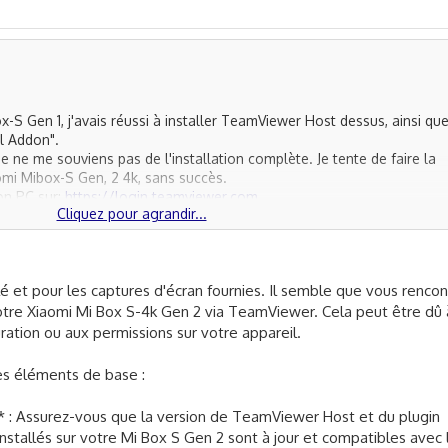
-S Gen 1, j'avais réussi à installer TeamViewer Host dessus, ainsi qu
l Addon".
je ne me souviens pas de l'installation complète. Je tente de faire la
mi Mibox-S Gen, 2 4k, sans succès.
on PC sur:
https://login.teamviewer.com
Cliquez pour agrandir...
an TV où est branchée la Mibox-S Gen2, 4K, mais avec ma souris, aucun
 peux cliquer sur les trois boutons de la barre bleue du bas, mais je n
é et pour les captures d'écran fournies. Il semble que vous rencon
tre Xiaomi Mi Box S-4k Gen 2 via TeamViewer. Cela peut être dû 
est que l'appareil que j'ai du mal à contrôler est dans la partie "Grou
 les autres "Groupes"
guration ou aux permissions sur votre appareil.
ous avez besoin de captures supplémentaires .
s éléments de base :
aramètres :
r** : Assurez-vous que la version de TeamViewer Host et du plugin
stallés sur votre Mi Box S Gen 2 sont à jour et compatibles avec 
/merdemerde.png