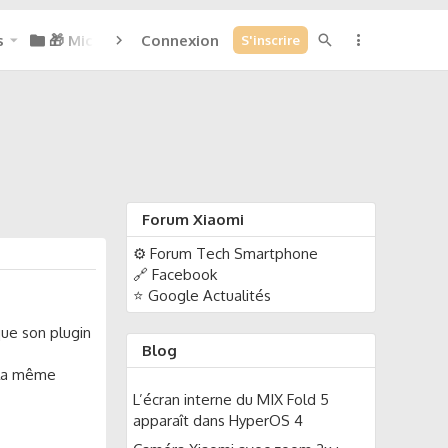
s
🎁 Micoins : 0
Connexion
S'inscrire
Forum Xiaomi
⚙️ Forum Tech Smartphone
🔗 Facebook
⭐ Google Actualités
que son plugin
Blog
e la même
L’écran interne du MIX Fold 5
apparaît dans HyperOS 4