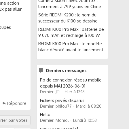
Caméra Xiaomi avec zoom 3x :
une action
lancement à 799 yuans en Chine
ux pas aller
Série REDMI K200 : le nom du
successeur du K100 se dessine
roupes
REDMI K100 Pro Max : batterie de
9 070 mAh et recharge à 100 W
REDMI K100 Pro Max : le modèle
blanc dévoilé avant le lancement
Derniers messages
Pb de connexion réseau mobile
depuis MAJ 2026-06-01
Dernier: JT!
Hier à 12:18
Fichiers privés disparus
Répondre
Dernier: philou77
Mardi à 08:20
Hello
Dernier: Momol
Lundi à 10:53
rier par votes
gps sur poco pad c1