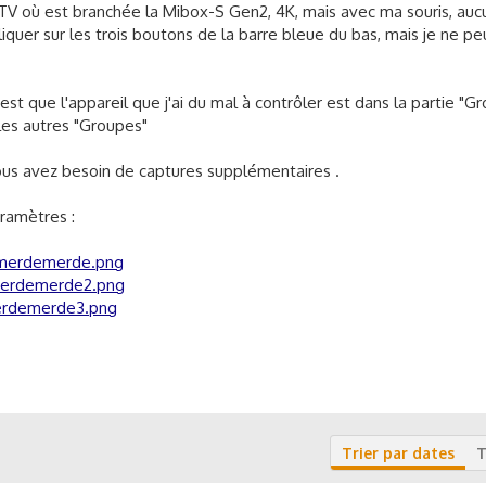
n TV où est branchée la Mibox-S Gen2, 4K, mais avec ma souris, auc
liquer sur les trois boutons de la barre bleue du bas, mais je ne pe
est que l'appareil que j'ai du mal à contrôler est dans la partie "G
 les autres "Groupes"
ous avez besoin de captures supplémentaires .
aramètres :
/merdemerde.png
/merdemerde2.png
merdemerde3.png
Trier par dates
T