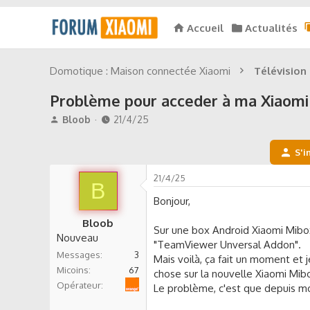
Accueil
Actualités
Domotique : Maison connectée Xiaomi
Télévision :
Problème pour acceder à ma Xiaomi
A
D
Bloob
21/4/25
u
a
t
t
S'i
e
e
u
d
21/4/25
r
B
e
d
d
Bonjour,
e
é
Bloob
l
b
Sur une box Android Xiaomi Mibox-
Nouveau
a
u
"TeamViewer Unversal Addon".
d
t
Messages
3
Mais voilà, ça fait un moment et 
i
Micoins
67
chose sur la nouvelle Xiaomi Mibo
s
Orange
Opérateur
Le problème, c'est que depuis m
c
u