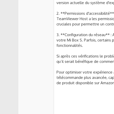
version actuelle du système d'ex
https://i.postimg.cc/htn5gv2B
https://i.postimg.cc/NjxP0tnr/
2. **Permissions d'accessibilité*
Merci d'avance.
TeamViewer Host a les permission
cruciales pour permettre un cont
3. **Configuration du réseau** :
votre Mi Box S. Parfois, certain
fonctionnalités.
Si après ces vérifications le pro
qu’il serait bénéfique de commenc
Pour optimiser votre expérience a
télécommande plus avancée, capabl
de produit disponible sur Amazon