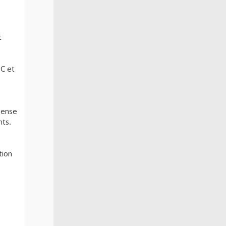
t
PC et
 pense
nts.
tion