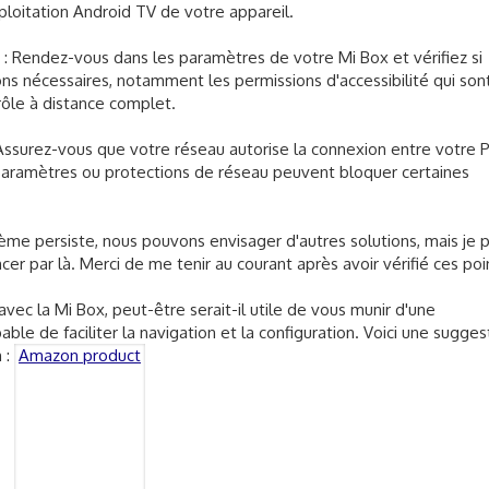
ploitation Android TV de votre appareil.
/merdemerde2.png
merdemerde3.png
* : Rendez-vous dans les paramètres de votre Mi Box et vérifiez si
s nécessaires, notamment les permissions d'accessibilité qui son
rôle à distance complet.
 Assurez-vous que votre réseau autorise la connexion entre votre 
s paramètres ou protections de réseau peuvent bloquer certaines
blème persiste, nous pouvons envisager d'autres solutions, mais je
er par là. Merci de me tenir au courant après avoir vérifié ces poi
vec la Mi Box, peut-être serait-il utile de vous munir d'une
e de faciliter la navigation et la configuration. Voici une sugges
 :
Amazon product