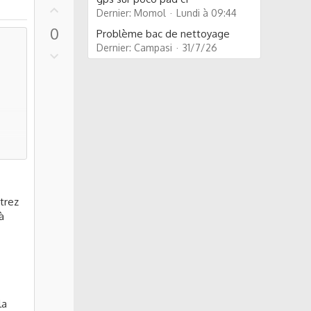
U
Dernier: Momol
Lundi à 09:44
p
0
Problème bac de nettoyage
v
Dernier: Campasi
31/7/26
o
D
t
o
e
w
e
n
v
o
t
e
e
e
trez
à
pes
la