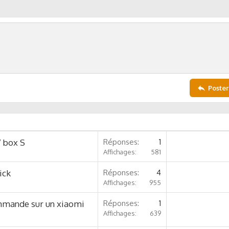
Poster
 box S
Réponses
1
Affichages
581
ick
Réponses
4
Affichages
955
mmande sur un xiaomi
Réponses
1
Affichages
639