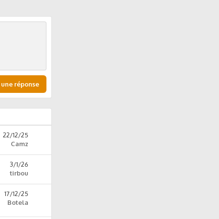
e
 une réponse
22/12/25
Camz
3/1/26
tirbou
17/12/25
Botela