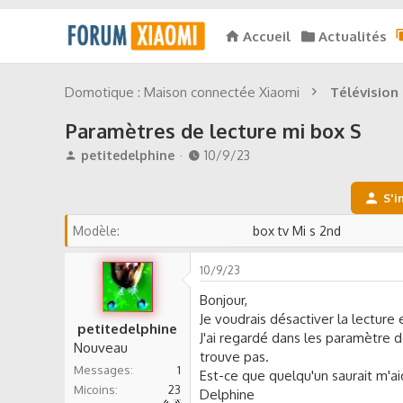
Accueil
Actualités
Domotique : Maison connectée Xiaomi
Télévision :
Paramètres de lecture mi box S
A
D
petitedelphine
10/9/23
u
a
t
t
S'i
e
e
u
d
Modèle
box tv Mi s 2nd
r
e
d
d
10/9/23
e
é
l
b
Bonjour,
a
u
Je voudrais désactiver la lecture
d
t
petitedelphine
J'ai regardé dans les paramètre de
i
Nouveau
trouve pas.
s
Messages
1
Est-ce que quelqu'un saurait m'ai
c
Micoins
23
u
Delphine
Autre non précisé