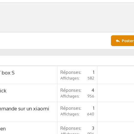
Poster
 box S
Réponses
1
Affichages
582
ick
Réponses
4
Affichages
956
mmande sur un xiaomi
Réponses
1
Affichages
640
Gen
Réponses
3