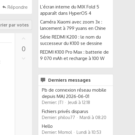
L’écran interne du MIX Fold 5
Répondre
apparaît dans HyperOS 4
Caméra Xiaomi avec zoom 3x :
rier par votes
lancement à 799 yuans en Chine
U
Série REDMI K200 : le nom du
p
successeur du K100 se dessine
0
v
REDMI K100 Pro Max : batterie de
o
D
9 070 mAh et recharge à 100 W
z
t
o
e
w
n
Derniers messages
v
o
Pb de connexion réseau mobile
t
depuis MAJ 2026-06-01
Dernier: JT!
Jeudi à 12:18
e
Fichiers privés disparus
Dernier: philou77
Mardi à 08:20
Hello
Dernier: Momol
Lundi à 10:53