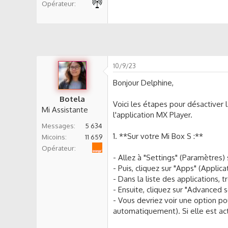
Opérateur
s
s
i
o
n
10/9/23
Bonjour Delphine,
Botela
Voici les étapes pour désactiver 
Mi Assistante
l'application MX Player.
Messages
5 634
1. **Sur votre Mi Box S :**
Micoins
11 659
Orange
Opérateur
- Allez à "Settings" (Paramètres) 
- Puis, cliquez sur "Apps" (Applica
- Dans la liste des applications, 
- Ensuite, cliquez sur "Advanced 
- Vous devriez voir une option pou
automatiquement). Si elle est act