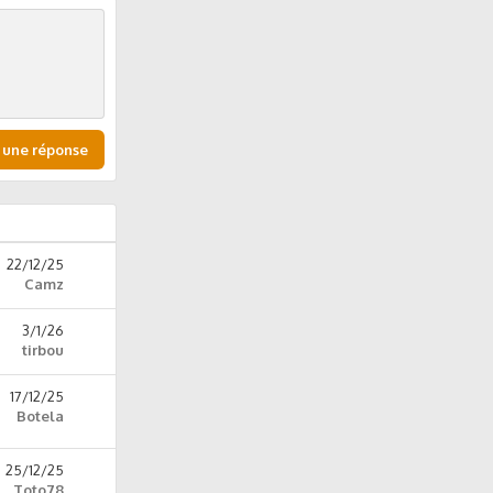
 une réponse
22/12/25
Camz
3/1/26
tirbou
17/12/25
Botela
25/12/25
Toto78