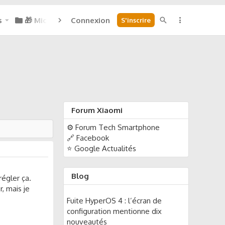
s
🎁 Micoins : 0
Connexion
S'inscrire
Forum Xiaomi
⚙️ Forum Tech Smartphone
🔗 Facebook
⭐ Google Actualités
Blog
régler ça.
r, mais je
Fuite HyperOS 4 : l’écran de
configuration mentionne dix
nouveautés