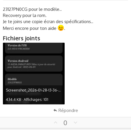
t
e
23127PN0CG pour le modèle..
Recovery pour la rom.
Je te joins une copie écran des spécifications..
Merci encore pour ton aide
.
Fichiers joints
Screenshot_2026-01-28-13-36-11-297_com.android.settings.jpg
434.4 KB · Affichages: 101
Répondre
U
D
0
p
o