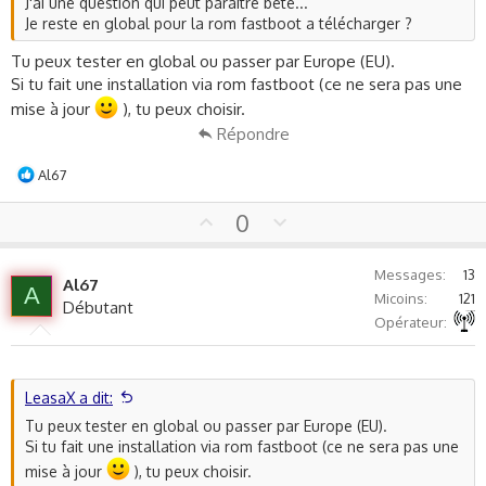
J'ai une question qui peut paraître bête...
Je reste en global pour la rom fastboot a télécharger ?
Tu peux tester en global ou passer par Europe (EU).
Si tu fait une installation via rom fastboot (ce ne sera pas une
mise à jour
), tu peux choisir.
Répondre
L
Al67
e
s
U
D
0
r
p
o
é
v
w
a
Messages
13
Al67
o
n
c
A
Micoins
121
Débutant
t
v
t
Autre non précisé
Opérateur
i
e
o
o
t
n
e
s
LeasaX a dit:
:
Tu peux tester en global ou passer par Europe (EU).
Si tu fait une installation via rom fastboot (ce ne sera pas une
mise à jour
), tu peux choisir.