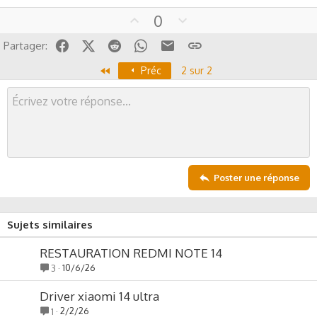
U
D
0
p
o
Facebook
X (Twitter)
Reddit
WhatsApp
Email
Lien
Partager:
v
w
o
n
Premier
Préc
2 sur 2
t
v
e
o
t
e
Poster une réponse
Sujets similaires
RESTAURATION REDMI NOTE 14
10/6/26
3
Driver xiaomi 14 ultra
2/2/26
1