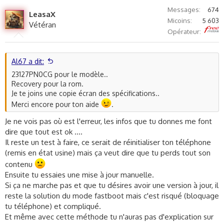
v
w
Messages
674
LeasaX
o
n
Micoins
5 603
Vétéran
t
v
Free
Opérateur
e
o
t
e
Al67 a dit:
23127PN0CG pour le modèle..
Recovery pour la rom.
Je te joins une copie écran des spécifications..
Merci encore pour ton aide
.
Je ne vois pas où est l'erreur, les infos que tu donnes me font
dire que tout est ok ....
Il reste un test à faire, ce serait de réinitialiser ton téléphone
(remis en état usine) mais ça veut dire que tu perds tout son
contenu
Ensuite tu essaies une mise à jour manuelle.
Si ça ne marche pas et que tu désires avoir une version à jour, il
reste la solution du mode fastboot mais c'est risqué (bloquage
tu téléphone) et compliqué.
Et même avec cette méthode tu n'auras pas d'explication sur