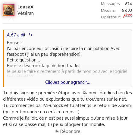
v
w
Messages
674
LeasaX
o
n
Micoins
5 603
Vétéran
t
v
Free
Opérateur
e
o
t
e
Al67 a dit:
Bonsoir,
J'ai pas encore eu l'occasion de faire la manipulation Avec
fastboot ( j' ai un peu d'appréhension).
Petite question...
Pour le déverrouillage du bootloader,
Je peux le faire directement à partir de mon pc avec le logiciel
"mi unlock"??
Cliquez pour agrandir...
Ou je dois d'abord passer par l'approbation Xiaomi community
?
Tu dois faire une première étape avec Xiaomi . Étudies bien les
Merci encore.
différentes vidéo ou explications que tu trouveras sur le net.
Très bonne semaine.
Tu commences par Mi-unlock et tu attends le retour de Xiaomi
(qui peut prendre un certain temps...)
Comme je l'ai dit, ce n'est pas aussi simple qu'une mise à jour
et si ça se passe mal, tu peux bloquer ton mobile.
Répondre