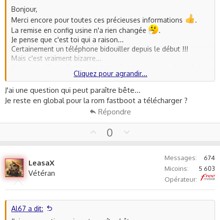
Bonjour,
Merci encore pour toutes ces précieuses informations
.
La remise en config usine n'a rien changée
.
Je pense que c'est toi qui a raison...
Certainement un téléphone bidouiller depuis le début !!!
Mais c'est vraiment bizarre...
J'ai aucun désagrément, le phone fonctionne super bien, j'ai
Cliquez pour agrandir...
tout les services Google, aucun bugs...
J'en suis vraiment satisfait
.
J'ai une question qui peut paraître bête...
A part le fait qu'il n'y ait pas de mises à jour...
Je reste en global pour la rom fastboot a télécharger ?
Répondre
Je vais faire la procédure avec miflash...
De toute façon je n'ai pas le choix...( Je pense que je ne peux
U
D
0
pas me passer des mises à jour).
p
o
v
w
Je te tiens au courant.
Messages
674
o
n
Très belle après midi.
LeasaX
Micoins
5 603
t
v
Vétéran
Free
Opérateur
e
o
t
e
Al67 a dit: