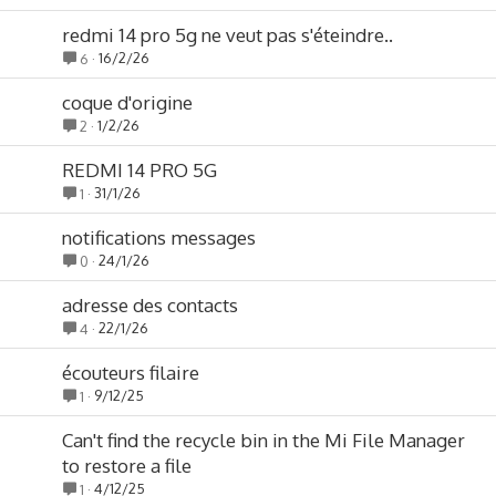
redmi 14 pro 5g ne veut pas s'éteindre..
16/2/26
6
coque d'origine
1/2/26
2
REDMI 14 PRO 5G
31/1/26
1
notifications messages
24/1/26
0
adresse des contacts
22/1/26
4
écouteurs filaire
9/12/25
1
Can't find the recycle bin in the Mi File Manager
to restore a file
4/12/25
1