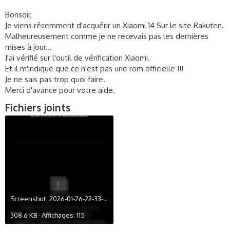
s
Bonsoir,
s
i
Je viens récemment d'acquérir un Xiaomi 14 Sur le site Rakuten.
o
Malheureusement comme je ne recevais pas les dernières
n
mises à jour...
J'ai vérifié sur l'outil de vérification Xiaomi.
Et il m'indique que ce n'est pas une rom officielle !!!
Je ne sais pas trop quoi faire.
Merci d'avance pour votre aide.
Fichiers joints
Screenshot_2026-01-26-22-33-28-494_com.android.updater.jpg
308.6 KB · Affichages: 115