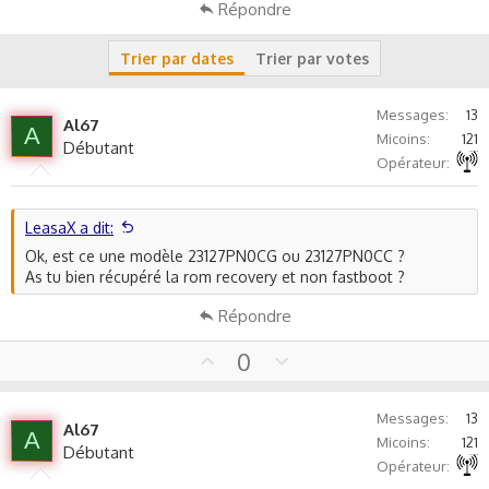
Répondre
Trier par dates
Trier par votes
Messages
13
Al67
A
Micoins
121
Débutant
Autre non précisé
Opérateur
LeasaX a dit:
Ok, est ce une modèle 23127PN0CG ou 23127PN0CC ?
As tu bien récupéré la rom recovery et non fastboot ?
Répondre
U
D
0
p
o
v
w
Messages
13
o
n
Al67
A
Micoins
121
t
v
Débutant
Autre non précisé
Opérateur
e
o