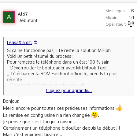
p
o
v
w
Messages
13
Al67
o
n
A
Micoins
121
Débutant
t
v
Autre non précisé
Opérateur
e
o
t
e
LeasaX a dit:
Si ça ne fonctionne pas, il te reste la solution MiFlah
Voici un petit résumé du process :
Pour remettre le téléphone dans un état 100 % sain :
_ Déverrouiller le bootloader avec Mi Unlook Tool
_ Télécharger la ROM Fastboot officielle, prends la plus
récente
_ Flasher via MiFlash en mode clean all
Cliquez pour agrandir...
Après ça :
- OTA OK
Bonjour,
- mises à jour manuelles OK
Merci encore pour toutes ces précieuses informations
.
- signature OK
- téléphone propre
La remise en config usine n'a rien changée
.
Tu pourras trouver des tuto sur le web ou youtube, étudies
Je pense que c'est toi qui a raison...
bien avant de passer à la pratique si tu le désires
Certainement un téléphone bidouiller depuis le début !!!
Mais c'est vraiment bizarre...