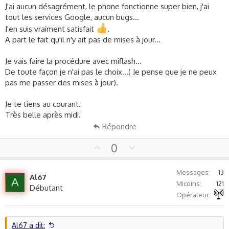
J'ai aucun désagrément, le phone fonctionne super bien, j'ai
tout les services Google, aucun bugs...
J'en suis vraiment satisfait
.
A part le fait qu'il n'y ait pas de mises à jour...
Je vais faire la procédure avec miflash...
De toute façon je n'ai pas le choix...( Je pense que je ne peux
pas me passer des mises à jour).
Je te tiens au courant.
Très belle après midi.
Répondre
U
D
0
p
o
v
w
Messages
13
Al67
o
n
A
Micoins
121
Débutant
t
v
Autre non précisé
Opérateur
e
o
t
e
Al67 a dit: