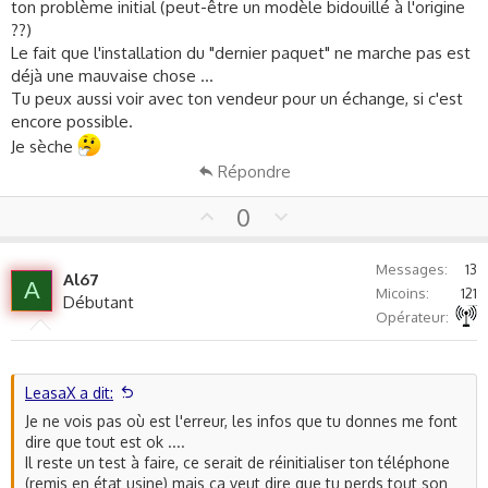
ton problème initial (peut-être un modèle bidouillé à l'origine
??)
Le fait que l'installation du "dernier paquet" ne marche pas est
déjà une mauvaise chose ...
Tu peux aussi voir avec ton vendeur pour un échange, si c'est
encore possible.
Je sèche
Répondre
U
D
0
p
o
v
w
Messages
13
Al67
o
n
A
Micoins
121
Débutant
t
v
Autre non précisé
Opérateur
e
o
t
e
LeasaX a dit:
Je ne vois pas où est l'erreur, les infos que tu donnes me font
dire que tout est ok ....
Il reste un test à faire, ce serait de réinitialiser ton téléphone
(remis en état usine) mais ça veut dire que tu perds tout son