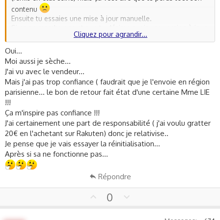
contenu
Ensuite tu essaies une mise à jour manuelle.
Si ça ne marche pas et que tu désires avoir une version à jour,
Cliquez pour agrandir...
il reste la solution du mode fastboot mais c'est risqué
(bloquage tu téléphone) et compliqué.
Oui...
Et même avec cette méthode tu n'auras pas d'explication sur
Moi aussi je sèche...
ton problème initial (peut-être un modèle bidouillé à l'origine
J'ai vu avec le vendeur...
??)
Mais j'ai pas trop confiance ( faudrait que je l'envoie en région
Le fait que l'installation du "dernier paquet" ne marche pas est
parisienne... le bon de retour fait état d'une certaine Mme LIE
déjà une mauvaise chose ...
!!!
Tu peux aussi voir avec ton vendeur pour un échange, si c'est
encore possible.
Ça m'inspire pas confiance !!!
J'ai certainement une part de responsabilité ( j'ai voulu gratter
Je sèche
20€ en l'achetant sur Rakuten) donc je relativise..
Je pense que je vais essayer la réinitialisation...
Après si sa ne fonctionne pas...
Répondre
U
D
0
p
o
v
w