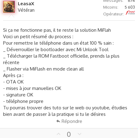
Messages
674
LeasaX
o
n
Micoins
5 603
Vétéran
t
v
Free
Opérateur
e
o
t
Si ça ne fonctionne pas, il te reste la solution MiFlah
e
Voici un petit résumé du process :
Pour remettre le téléphone dans un état 100 % sain :
_ Déverrouiller le bootloader avec Mi Unlook Tool
_ Télécharger la ROM Fastboot officielle, prends la plus
récente
_ Flasher via MiFlash en mode clean all
Après ça :
- OTA OK
- mises à jour manuelles OK
- signature OK
- téléphone propre
Tu pourras trouver des tuto sur le web ou youtube, étudies
bien avant de passer à la pratique si tu le désires
Répondre
U
D
0