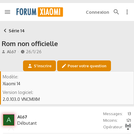
Connexion
Série 14
Rom non officielle
A
D
Al67
26/1/26
u
a
t
t
S'inscrire
Poser votre question
e
e
u
d
Modèle
r
e
Xiaomi 14
d
d
e
é
Version logiciel
l
b
2.0.103.0 VNCMIXM
a
u
d
t
i
Messages
13
Al67
A
s
Micoins
121
Débutant
c
Autre non précisé
Opérateur
u