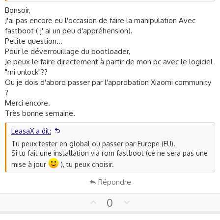
Bonsoir,
J'ai pas encore eu l'occasion de faire la manipulation Avec
fastboot ( j' ai un peu d'appréhension).
Petite question...
Pour le déverrouillage du bootloader,
Je peux le faire directement à partir de mon pc avec le logiciel
"mi unlock"??
Ou je dois d'abord passer par l'approbation Xiaomi community
?
Merci encore.
Très bonne semaine.
LeasaX a dit:
Tu peux tester en global ou passer par Europe (EU).
Si tu fait une installation via rom fastboot (ce ne sera pas une
mise à jour
), tu peux choisir.
Répondre
U
D
0
p
o