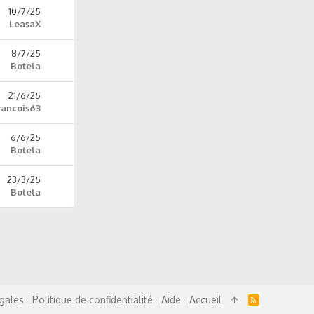
10/7/25
LeasaX
8/7/25
Botela
21/6/25
rancois63
6/6/25
Botela
23/3/25
Botela
R
gales
Politique de confidentialité
Aide
Accueil
S