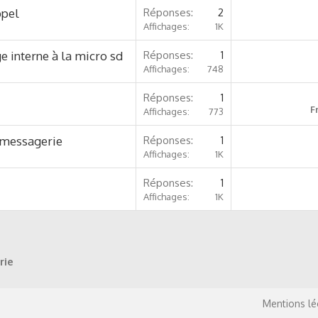
ppel
Réponses
2
Affichages
1K
 interne à la micro sd
Réponses
1
Affichages
748
Réponses
1
F
Affichages
773
a messagerie
Réponses
1
Affichages
1K
Réponses
1
Affichages
1K
rie
Mentions lé