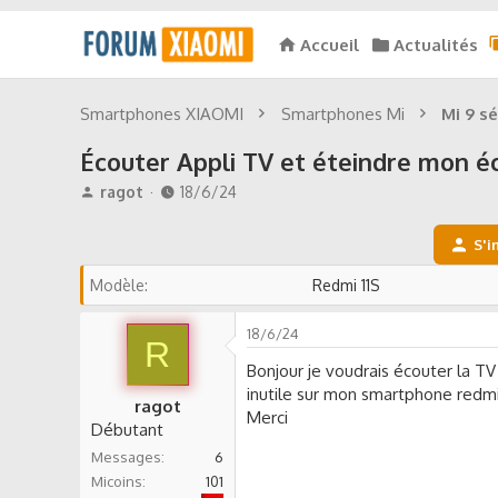
Accueil
Actualités
Smartphones XIAOMI
Smartphones Mi
Mi 9 sé
Écouter Appli TV et éteindre mon é
A
D
ragot
18/6/24
u
a
t
t
S'i
e
e
u
d
Modèle
Redmi 11S
r
e
d
d
18/6/24
e
é
R
l
b
Bonjour je voudrais écouter la TV
a
u
inutile sur mon smartphone redmi 
d
t
ragot
Merci
i
Débutant
s
Messages
6
c
Micoins
101
u
Sfr