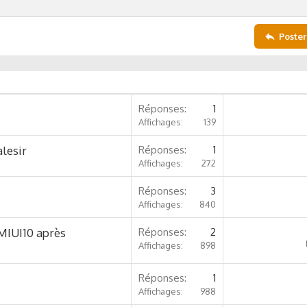
Poster
Réponses
1
Affichages
139
alesir
Réponses
1
Affichages
272
Réponses
3
Affichages
840
MIUI10 après
Réponses
2
Affichages
898
Réponses
1
Affichages
988