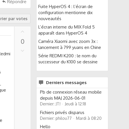
Répondre
Fuite HyperOS 4 : l’écran de
configuration mentionne dix
nouveautés
rier par votes
L’écran interne du MIX Fold 5
U
apparaît dans HyperOS 4
p
0
Caméra Xiaomi avec zoom 3x :
v
lancement à 799 yuans en Chine
o
D
 Redmi
t
o
Série REDMI K200 : le nom du
e
w
successeur du K100 se dessine
n
s
v
o
Derniers messages
.
t
 que
Pb de connexion réseau mobile
e
depuis MAJ 2026-06-01
Dernier: JT!
Jeudi à 12:18
Fichiers privés disparus
Dernier: philou77
Mardi à 08:20
ie
Hello