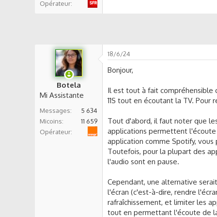
Opérateur
s
s
i
o
n
18/6/24
Bonjour,
Botela
Il est tout à fait compréhensibl
Mi Assistante
11S tout en écoutant la TV. Pour r
Messages
5 634
Tout d'abord, il faut noter que le
Micoins
11 659
applications permettent l'écoute 
Orange
Opérateur
application comme Spotify, vous 
Toutefois, pour la plupart des ap
l'audio sont en pause.
Cependant, une alternative serait 
l'écran (c'est-à-dire, rendre l'éc
rafraîchissement, et limiter les a
tout en permettant l'écoute de l