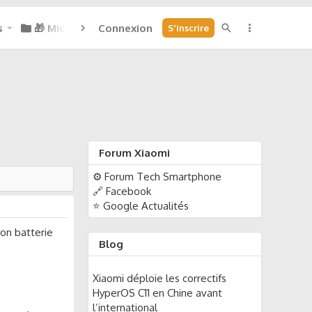
s
🎁 Micoins : 0
Connexion
S'inscrire
Forum Xiaomi
⚙️ Forum Tech Smartphone
🔗 Facebook
⭐ Google Actualités
ion batterie
Blog
Xiaomi déploie les correctifs
HyperOS C11 en Chine avant
l’international