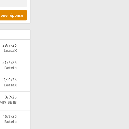
 une réponse
28/7/26
LeasaX
27/6/26
Botela
12/10/25
LeasaX
3/9/25
MI9 SE JB
15/7/25
Botela