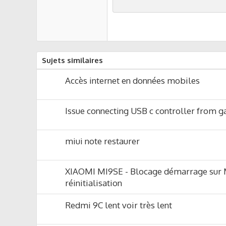
n
s
:
Sujets similaires
Accès internet en données mobiles
Issue connecting USB c controller from g
miui note restaurer
XIAOMI MI9SE - Blocage démarrage sur 
réinitialisation
Redmi 9C lent voir très lent