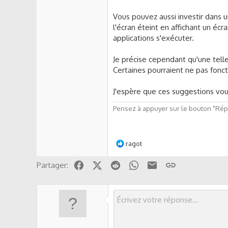
Vous pouvez aussi investir dans u
l'écran éteint en affichant un écr
applications s'exécuter.
Je précise cependant qu'une tell
Certaines pourraient ne pas fonc
J'espère que ces suggestions vous
Pensez à appuyer sur le bouton "Répo
L
ragot
e
s
Facebook
X (Twitter)
Reddit
WhatsApp
Email
Lien
Partager:
r
é
a
c
t
i
o