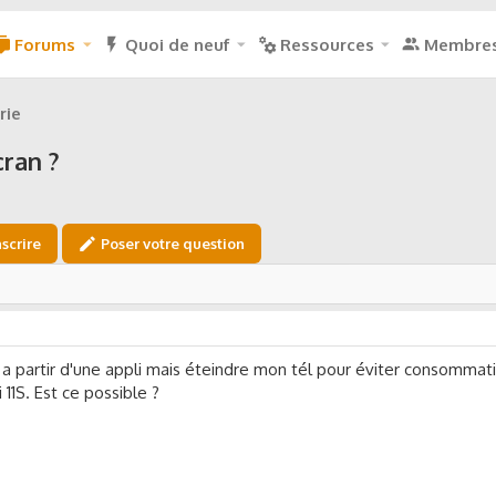
Forums
Quoi de neuf
Ressources
Membre
rie
cran ?
nscrire
Poser votre question
 a partir d'une appli mais éteindre mon tél pour éviter consommat
11S. Est ce possible ?