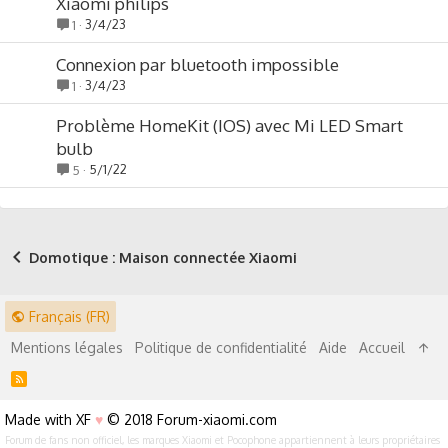
Xiaomi philips
3/4/23
1
Connexion par bluetooth impossible
3/4/23
1
Problème HomeKit (IOS) avec Mi LED Smart
bulb
5/1/22
5
Domotique : Maison connectée Xiaomi
Français (FR)
Mentions légales
Politique de confidentialité
Aide
Accueil
R
S
S
Made with XF
♥
© 2018 Forum-xiaomi.com
Forum de fans non officiel, les marques Xiaomi et Pocophone appartiennent à leurs propriétaires