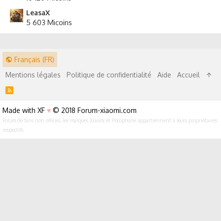
LeasaX
5 603 Micoins
Français (FR)
Mentions légales
Politique de confidentialité
Aide
Accueil
R
S
S
Made with XF
♥
© 2018 Forum-xiaomi.com
Forum de fans non officiel, les marques Xiaomi et Pocophone appartiennent à leurs propriétaires
respectifs.