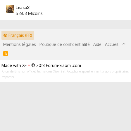
LeasaX
5 603 Micoins
Français (FR)
Mentions légales
Politique de confidentialité
Aide
Accueil
R
S
S
Made with XF
♥
© 2018 Forum-xiaomi.com
Forum de fans non officiel, les marques Xiaomi et Pocophone appartiennent à leurs propriétaires
respectifs.