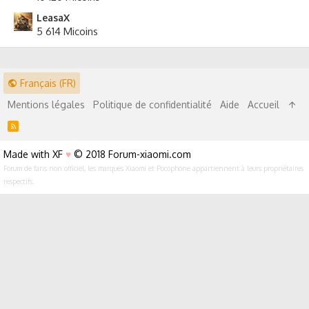
LeasaX
5 614 Micoins
Français (FR)
Mentions légales
Politique de confidentialité
Aide
Accueil
R
S
S
Made with XF
♥
© 2018 Forum-xiaomi.com
Forum de fans non officiel, les marques Xiaomi et Pocophone appartiennent à leurs propriétaires
respectifs.