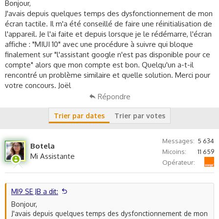
c
Bonjour,
u
J'avais depuis quelques temps des dysfonctionnement de mon
s
écran tactile. Il m'a été conseillé de faire une réinitialisation de
s
l'appareil. Je l'ai faite et depuis lorsque je le rédémarre, l'écran
i
affiche : "MIUI 10" avec une procédure à suivre qui bloque
o
finalement sur "l'assistant google n'est pas disponible pour ce
n
compte" alors que mon compte est bon. Quelqu'un a-t-il
rencontré un problème similaire et quelle solution. Merci pour
votre concours. Joël
Répondre
Trier par dates
Trier par votes
Messages
5 634
Botela
Micoins
11 659
Mi Assistante
Orange
Opérateur
MI9 SE JB a dit:
Bonjour,
J'avais depuis quelques temps des dysfonctionnement de mon