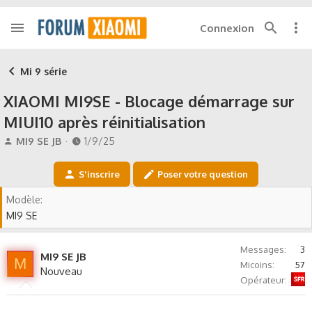
Connexion
Mi 9 série
XIAOMI MI9SE - Blocage démarrage sur
MIUI10 après réinitialisation
A
D
MI9 SE JB
1/9/25
u
a
t
t
S'inscrire
Poser votre question
e
e
u
d
Modèle
r
e
MI9 SE
d
d
e
é
l
b
Messages
3
MI9 SE JB
a
u
M
Micoins
57
Nouveau
d
t
Sfr
Opérateur
i
s