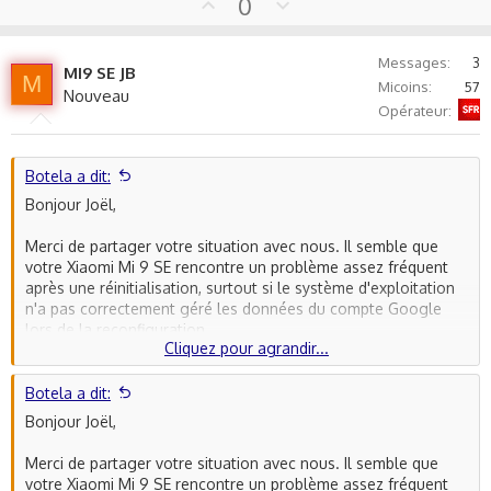
U
D
0
p
o
v
w
Messages
3
o
n
MI9 SE JB
M
Micoins
57
t
v
Nouveau
Sfr
Opérateur
e
o
t
e
Botela a dit:
Bonjour Joël,
Merci de partager votre situation avec nous. Il semble que
votre Xiaomi Mi 9 SE rencontre un problème assez fréquent
après une réinitialisation, surtout si le système d'exploitation
n'a pas correctement géré les données du compte Google
lors de la reconfiguration.
Cliquez pour agrandir...
Voici une première étape à essayer :
Botela a dit:
1. **Redémarrage en mode de récupération (Recovery Mode)
Bonjour Joël,
:**
- Éteignez complètement votre appareil.
Merci de partager votre situation avec nous. Il semble que
- Appuyez simultanément sur le bouton d'augmentation du
votre Xiaomi Mi 9 SE rencontre un problème assez fréquent