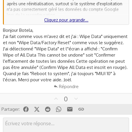
volume et le bouton d'alimentation jusqu'à ce que le logo de
après une réinitialisation, surtout si le système d'exploitation
Xiaomi apparaisse, puis relâchez uniquement le bouton
n'a pas correctement géré les données du compte Google
d'alimentation.
lors de la reconfiguration.
- Une fois dans le menu Recovery, naviguez avec les touches
Cliquez pour agrandir...
de volume pour sélectionner "Wipe Data/Factory Reset" et
Voici une première étape à essayer :
validez avec le bouton d'alimentation.
Bonjour Botela,
- Confirmez l'opération et laissez le téléphone redémarrer.
J'ai fait comme vous m'avez dit et j'ai : Wipe Data" uniquement
1. **Redémarrage en mode de récupération (Recovery Mode)
et non "Wipe Data/Factory Reset" comme vous le suggérez.
:**
Ceci va effectuer une nouvelle réinitialisation de votre appareil
J'ai délectionné "Wipe Data" et l''écran a affiché : "Confirm
- Éteignez complètement votre appareil.
et devrait, espérons-le, résoudre le problème lié à l'assistant
- Appuyez simultanément sur le bouton d'augmentation du
Wipe of All Data This cannot be undone" soit "Confirmer
Google.
volume et le bouton d'alimentation jusqu'à ce que le logo de
l'effacement de toutes les données Cette opération ne peut
Xiaomi apparaisse, puis relâchez uniquement le bouton
pas être annulée" (Confirm Wipe All Data est inscrit en rouge).
Testez cette solution et tenez-moi au courant de votre
d'alimentation.
Quand je fais "Reboot to system", j'ai toujours "MIUI 10" à
progression. Si le problème persiste, nous explorerons
- Une fois dans le menu Recovery, naviguez avec les touches
l'écran. Merci pour votre aide. Joël
d'autres options. Restez à l'écoute!
de volume pour sélectionner "Wipe Data/Factory Reset" et
Répondre
validez avec le bouton d'alimentation.
Bien à vous,
- Confirmez l'opération et laissez le téléphone redémarrer.
Botela
U
D
0
p
o
Ceci va effectuer une nouvelle réinitialisation de votre appareil
Facebook
X (Twitter)
Reddit
WhatsApp
Email
Lien
Partager:
v
w
et devrait, espérons-le, résoudre le problème lié à l'assistant
Google.
o
n
t
v
Testez cette solution et tenez-moi au courant de votre
e
o