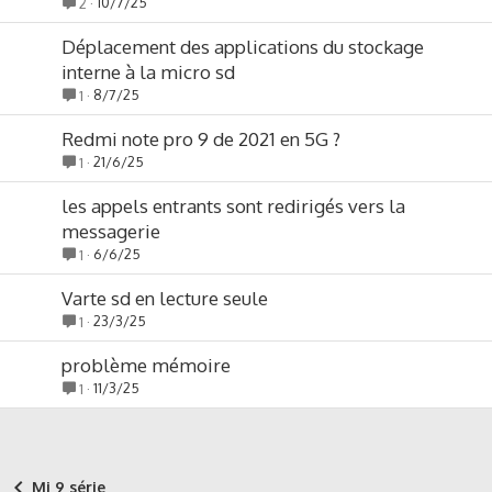
10/7/25
2
Déplacement des applications du stockage
interne à la micro sd
8/7/25
1
Redmi note pro 9 de 2021 en 5G ?
21/6/25
1
les appels entrants sont redirigés vers la
messagerie
6/6/25
1
Varte sd en lecture seule
23/3/25
1
problème mémoire
11/3/25
1
Mi 9 série