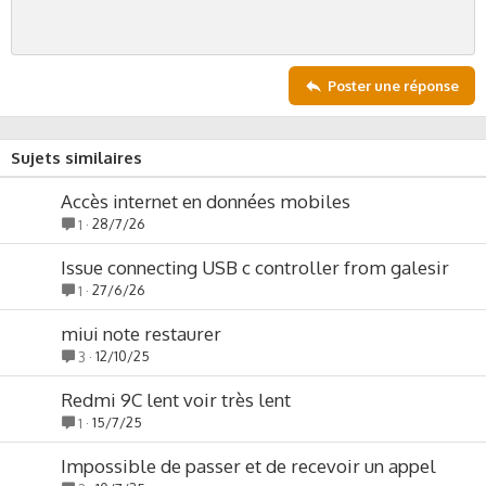
progression. Si le problème persiste, nous explorerons
t
d'autres options. Restez à l'écoute!
e
Bien à vous,
Botela
Poster une réponse
Sujets similaires
Accès internet en données mobiles
28/7/26
1
Issue connecting USB c controller from galesir
27/6/26
1
miui note restaurer
12/10/25
3
Redmi 9C lent voir très lent
15/7/25
1
Impossible de passer et de recevoir un appel