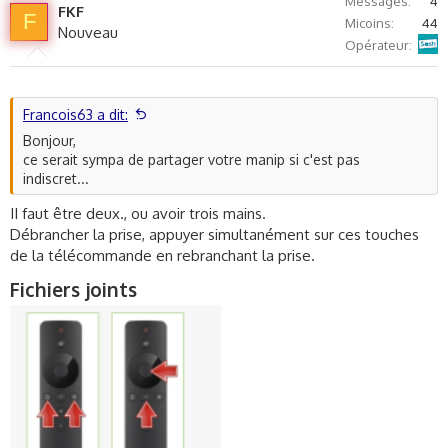
Messages
4
FKF
o
n
F
Micoins
44
Nouveau
t
v
Sosh
Opérateur
e
o
t
e
Francois63 a dit:
Bonjour,
ce serait sympa de partager votre manip si c'est pas
indiscret...
II faut être deux., ou avoir trois mains.
Débrancher la prise, appuyer simultanément sur ces touches
de la télécommande en rebranchant la prise.
Fichiers joints