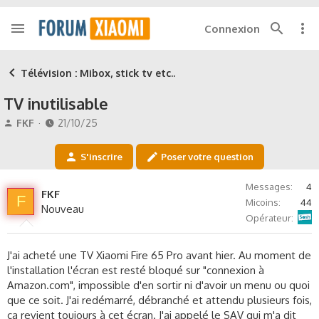
Connexion
Télévision : Mibox, stick tv etc..
TV inutilisable
A
D
FKF
21/10/25
u
a
t
t
S'inscrire
Poser votre question
e
e
u
d
Messages
4
r
e
FKF
F
Micoins
44
d
d
Nouveau
Sosh
e
é
Opérateur
l
b
a
u
J'ai acheté une TV Xiaomi Fire 65 Pro avant hier. Au moment de
d
t
l'installation l'écran est resté bloqué sur "connexion à
i
Amazon.com", impossible d'en sortir ni d'avoir un menu ou quoi
s
c
que ce soit. J'ai redémarré, débranché et attendu plusieurs fois,
u
ça revient toujours à cet écran. J'ai appelé le SAV qui m'a dit