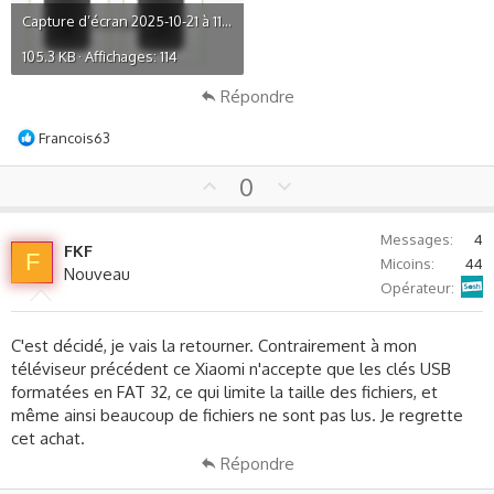
Capture d’écran 2025-10-21 à 11.39.54.PNG
105.3 KB · Affichages: 114
Répondre
L
Francois63
e
s
U
D
0
r
p
o
é
v
w
a
Messages
4
FKF
o
n
c
F
Micoins
44
Nouveau
t
v
t
Sosh
Opérateur
i
e
o
o
t
n
C'est décidé, je vais la retourner. Contrairement à mon
e
s
téléviseur précédent ce Xiaomi n'accepte que les clés USB
:
formatées en FAT 32, ce qui limite la taille des fichiers, et
même ainsi beaucoup de fichiers ne sont pas lus. Je regrette
cet achat.
Répondre