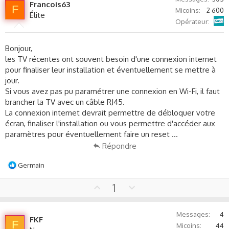
Francois63
F
Micoins
2 600
Élite
Sosh
Opérateur
Bonjour,
les TV récentes ont souvent besoin d'une connexion internet
pour finaliser leur installation et éventuellement se mettre à
jour.
Si vous avez pas pu paramétrer une connexion en Wi-Fi, il faut
brancher la TV avec un câble RJ45.
La connexion internet devrait permettre de débloquer votre
écran, finaliser l'installation ou vous permettre d'accéder aux
paramètres pour éventuellement faire un reset ...
Répondre
L
Germain
e
s
U
D
1
r
p
o
é
v
w
a
Messages
4
o
n
FKF
c
F
Micoins
44