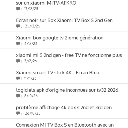
sur un xiaomi MiTV-AFKRO
17/12/25
1
Ecran noir sur Box Xiaomi TV Box S 2nd Gen
25/12/25
3
Xiaomi box google tv 2ieme génération
5/12/25
1
xiaomi mi S 2nd gen - free TV ne fonctionne plus
2/12/25
1
Xiaomi smart TV stick 4K - Ecran Bleu
11/11/25
1
logiciels apk d'origine inconnues sur tv32 2026
8/10/25
1
problème affichage 4k box s 2nd et 3rd gen
26/10/25
3
Connexion MI TV Box S en Bluetooth avec un