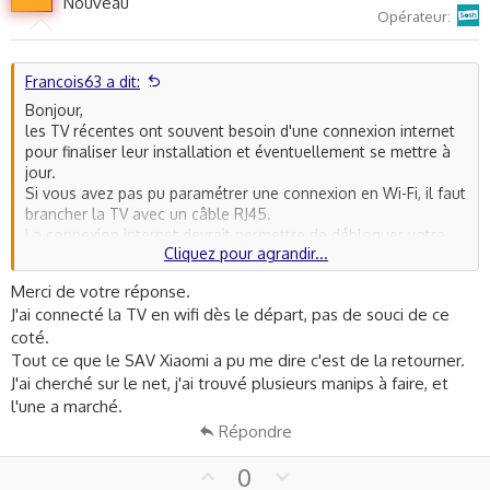
t
v
t
Nouveau
Sosh
Opérateur
i
e
o
o
t
n
e
s
Francois63 a dit:
:
Bonjour,
les TV récentes ont souvent besoin d'une connexion internet
pour finaliser leur installation et éventuellement se mettre à
jour.
Si vous avez pas pu paramétrer une connexion en Wi-Fi, il faut
brancher la TV avec un câble RJ45.
La connexion internet devrait permettre de débloquer votre
Cliquez pour agrandir...
écran, finaliser l'installation ou vous permettre d'accéder aux
paramètres pour éventuellement faire un reset ...
Merci de votre réponse.
J'ai connecté la TV en wifi dès le départ, pas de souci de ce
coté.
Tout ce que le SAV Xiaomi a pu me dire c'est de la retourner.
J'ai cherché sur le net, j'ai trouvé plusieurs manips à faire, et
l'une a marché.
Répondre
U
D
0