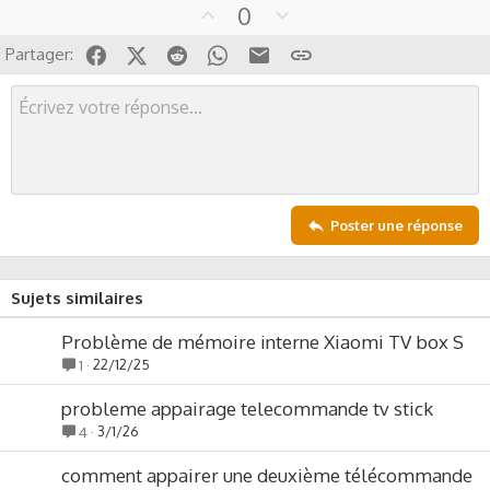
U
D
0
p
o
Facebook
X (Twitter)
Reddit
WhatsApp
Email
Lien
Partager:
v
w
o
n
t
v
e
o
t
e
Poster une réponse
Sujets similaires
Problème de mémoire interne Xiaomi TV box S
22/12/25
1
probleme appairage telecommande tv stick
3/1/26
4
comment appairer une deuxième télécommande