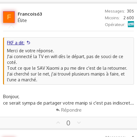
p
o
v
w
Messages
305
Francois63
o
n
F
Micoins
2 600
Élite
t
v
Sosh
Opérateur
e
o
t
e
FKF a dit:
Merci de votre réponse.
J'ai connecté la TV en wifi dès le départ, pas de souci de ce
coté.
Tout ce que le SAV Xiaomi a pu me dire c'est de la retourner.
J'ai cherché sur le net, j'ai trouvé plusieurs manips à faire, et
l'une a marché.
Bonjour,
ce serait sympa de partager votre manip si c'est pas indiscret...
Répondre
U
D
0
p
o
v
w