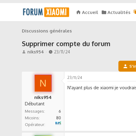
Accueil
Actualités
Discussions générales
Supprimer compte du forum
A
D
niks954
23/11/24
u
a
t
t
S'i
e
e
u
d
23/11/24
r
N
e
d
d
N'ayant plus de xiaomi je voudr
e
é
niks954
l
b
Débutant
a
u
d
t
Messages
6
i
Micoins
80
s
B&YOU
Opérateur
c
u