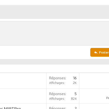
Poster
Réponses
16
Affichages
2K
Réponses
5
F
Affichages
824
vec MI9TPro
Réponses
2