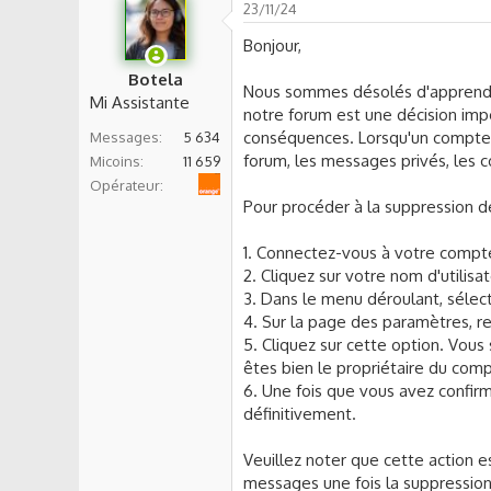
s
23/11/24
s
Bonjour,
i
o
Botela
Nous sommes désolés d'apprendr
n
Mi Assistante
notre forum est une décision im
conséquences. Lorsqu'un compte 
Messages
5 634
forum, les messages privés, les 
Micoins
11 659
Orange
Opérateur
Pour procéder à la suppression de
1. Connectez-vous à votre compte
2. Cliquez sur votre nom d'utilisat
3. Dans le menu déroulant, séle
4. Sur la page des paramètres, r
5. Cliquez sur cette option. Vous
êtes bien le propriétaire du com
6. Une fois que vous avez confir
définitivement.
Veuillez noter que cette action 
messages une fois la suppression