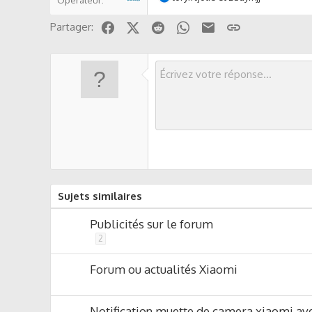
Opérateur
e
s
Facebook
X (Twitter)
Reddit
WhatsApp
Email
Lien
Partager:
r
é
a
c
t
i
o
n
s
:
Sujets similaires
Publicités sur le forum
2
Forum ou actualités Xiaomi
Notification muette de camera xiaomi a