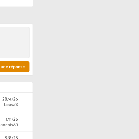
 une réponse
28/4/26
LeasaX
1/11/25
rancois63
9/8/25