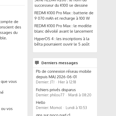
successeur du K100 se dessine
REDMI K100 Pro Max : batterie de
9 070 mAh et recharge à 100 W
 compte de
REDMI K100 Pro Max : le modèle
onscient des
blanc dévoilé avant le lancement
essages du
ble.
HyperOS 4 : les inscriptions à la
bêta pourraient ouvrir le 5 août
Derniers messages
Pb de connexion réseau mobile
depuis MAJ 2026-06-01
r que vous
Dernier: JT!
Hier à 12:18
Fichiers privés disparus
imé
Dernier: philou77
Mardi à 08:20
Hello
Dernier: Momol
Lundi à 10:53
e ou vos
gps sur poco pad c1