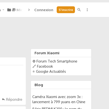
s
🎁 Micoins : 0
Connexion
S'inscrire
Forum Xiaomi
⚙️ Forum Tech Smartphone
🔗 Facebook
⭐ Google Actualités
Blog
Caméra Xiaomi avec zoom 3x :
Répondre
lancement à 799 yuans en Chine
Série REDMI K200 : le nom du