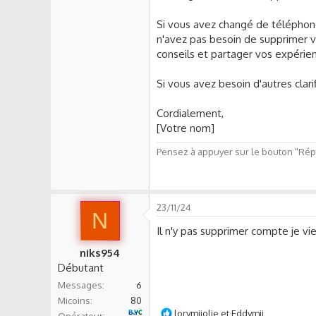
Si vous avez changé de téléphone
n'avez pas besoin de supprimer v
conseils et partager vos expérie
Si vous avez besoin d'autres clari
Cordialement,
[Votre nom]
Pensez à appuyer sur le bouton "Répo
23/11/24
N
Il n'y pas supprimer compte je vi
niks954
Débutant
Messages
6
Micoins
80
L
lorymijolie
et
Eddymjj
B&YOU