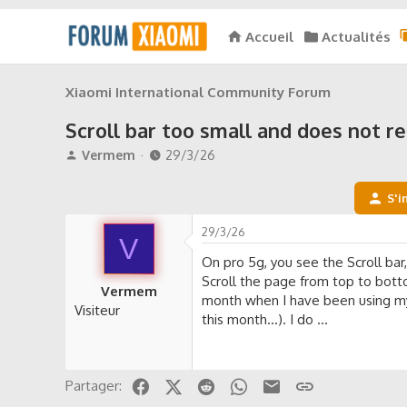
Accueil
Actualités
Xiaomi International Community Forum
Scroll bar too small and does not r
A
D
Vermem
29/3/26
u
a
t
t
S'i
e
e
u
d
29/3/26
r
V
e
d
d
On pro 5g, you see the Scroll bar
e
é
Scroll the page from top to botto
Vermem
l
b
month when I have been using my 
Visiteur
a
u
this month...). I do ...
d
t
i
s
c
Facebook
X (Twitter)
Reddit
WhatsApp
Email
Lien
Partager:
u