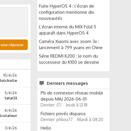
Fuite HyperOS 4 : l’écran de
configuration mentionne dix
nouveautés
L’écran interne du MIX Fold 5
apparaît dans HyperOS 4
Caméra Xiaomi avec zoom 3x :
 une réponse
lancement à 799 yuans en Chine
Série REDMI K200 : le nom du
successeur du K100 se dessine
10/4/26
Rolcholle
Derniers messages
Pb de connexion réseau mobile
5/4/26
tatal13
depuis MAJ 2026-06-01
Dernier: JT!
Jeudi à 12:18
4/4/26
Fichiers privés disparus
lculateur
Dernier: philou77
Mardi à 08:20
Hello
3/4/26