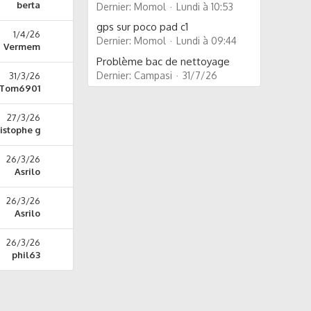
berta
Dernier: Momol
Lundi à 10:53
gps sur poco pad c1
1/4/26
Dernier: Momol
Lundi à 09:44
Vermem
Problème bac de nettoyage
Dernier: Campasi
31/7/26
31/3/26
Tom6901
27/3/26
istophe g
26/3/26
Asrilo
26/3/26
Asrilo
26/3/26
phil63