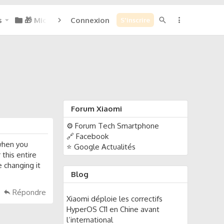
s
🎁 Micoins : 0
Connexion
S'inscrire
Forum Xiaomi
⚙️ Forum Tech Smartphone
🔗 Facebook
 when you
⭐ Google Actualités
this entire
 changing it
Blog
Répondre
Xiaomi déploie les correctifs
HyperOS C11 en Chine avant
l’international