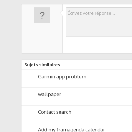
s
s
i
o
n
Sujets similaires
Garmin app problem
wallpaper
Contact search
Add my framagenda calendar