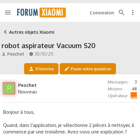
Connexion
Autres objets Xiaomi
robot aspirateur Vacuum S20
A
D
Peschet
30/10/25
u
a
t
t
S'inscrire
Poser votre question
e
e
u
d
Messages
3
r
e
Peschet
P
Micoins
48
d
d
Nouveau
Orange
e
é
Opérateur
l
b
a
u
Bonjour à tous,
d
t
i
Quand, dans l'application, je sélectionne 2 pièces à nettoyer, il
s
c
commence par une troisième. Avez-vous une explication ?
u