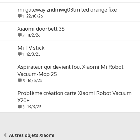
mi gateway zndmwg03lm led orange fixe
22/10/25
1
Xiaomi doorbell 3S
11/2/26
2
Mi TV stick
12/3/25
1
Aspirateur qui devient fou. Xiaomi Mi Robot
Vacuum-Mop 2S
16/5/25
5
Problème création carte Xiaomi Robot Vacuum
X20+
13/3/25
3
Autres objets Xiaomi