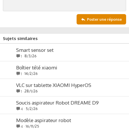
e
Poster une réponse
Sujets similaires
Smart sensor set
8/3/26
1
Boîtier télé xiaomi
14/2/26
1
VLC sur tablette XIAOMI HyperOS
28/1/26
1
Soucis aspirateur Robot DREAME D9
5/2/26
4
Modèle aspirateur robot
16/11/25
4