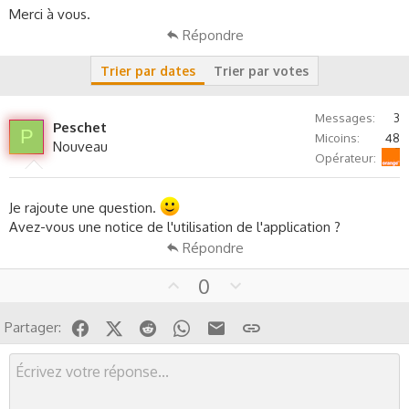
s
Merci à vous.
s
Répondre
i
o
Trier par dates
Trier par votes
n
Messages
3
Peschet
P
Micoins
48
Nouveau
Orange
Opérateur
Je rajoute une question.
Avez-vous une notice de l'utilisation de l'application ?
Répondre
U
D
0
p
o
v
w
Facebook
X (Twitter)
Reddit
WhatsApp
Email
Lien
Partager:
o
n
t
v
e
o
t