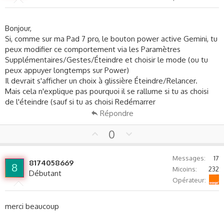
e
o
t
e
Bonjour,
Si, comme sur ma Pad 7 pro, le bouton power active Gemini, tu
peux modifier ce comportement via les Paramètres
Supplémentaires/Gestes/Éteindre et choisir le mode (ou tu
peux appuyer longtemps sur Power)
Il devrait s'afficher un choix à glissière Éteindre/Relancer.
Mais cela n'explique pas pourquoi il se rallume si tu as choisi
de l'éteindre (sauf si tu as choisi Redémarrer
Répondre
U
D
0
p
o
v
w
Messages
17
8174058669
o
n
8
Micoins
232
Débutant
t
v
Orange
Opérateur
e
o
t
merci beaucoup
e