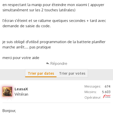
s
en respectant la manip pour éteindre mon xiaomi ( appuyer
s
simultanément sur les 2 touches latérales)
i
o
l'écran s'éteint et se rallume quelques secondes + tard avec
n
demande de saisie du code.
je suis obligé d'utilisé programmation de la batterie planifier
marche arrêt.... pas pratique
merci pour votre aide
Répondre
Trier par dates
Trier par votes
Messages
674
LeasaX
Micoins
5 603
Vétéran
Free
Opérateur
Bonjour,