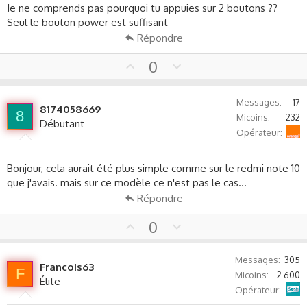
Je ne comprends pas pourquoi tu appuies sur 2 boutons ??
Seul le bouton power est suffisant
Répondre
U
D
0
p
o
v
w
Messages
17
o
n
8174058669
8
Micoins
232
t
v
Débutant
Orange
Opérateur
e
o
t
e
Bonjour, cela aurait été plus simple comme sur le redmi note 10
que j'avais. mais sur ce modèle ce n'est pas le cas...
Répondre
U
D
0
p
o
v
w
Messages
305
Francois63
o
n
F
Micoins
2 600
Élite
t
v
Sosh
Opérateur
e
o