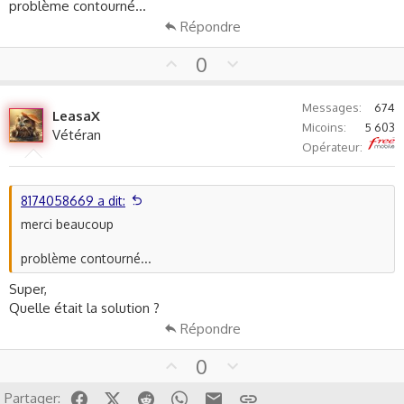
problème contourné...
Répondre
U
D
0
p
o
v
w
Messages
674
LeasaX
o
n
Micoins
5 603
Vétéran
t
v
Free
Opérateur
e
o
t
e
8174058669 a dit:
merci beaucoup
problème contourné...
Super,
Quelle était la solution ?
Répondre
U
D
0
p
o
Facebook
X (Twitter)
Reddit
WhatsApp
Email
Lien
Partager: