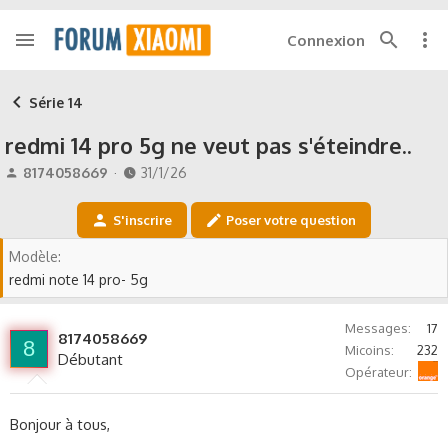
Connexion
Série 14
redmi 14 pro 5g ne veut pas s'éteindre..
A
D
8174058669
31/1/26
u
a
t
t
S'inscrire
Poser votre question
e
e
u
d
Modèle
r
e
redmi note 14 pro- 5g
d
d
e
é
l
b
Messages
17
8174058669
a
u
8
Micoins
232
Débutant
d
t
Orange
Opérateur
i
s
c
Bonjour à tous,
u