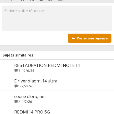
v
w
o
n
t
v
e
o
t
e
Poster une réponse
Sujets similaires
RESTAURATION REDMI NOTE 14
10/6/26
3
Driver xiaomi 14 ultra
2/2/26
1
coque d'origine
1/2/26
2
REDMI 14 PRO 5G