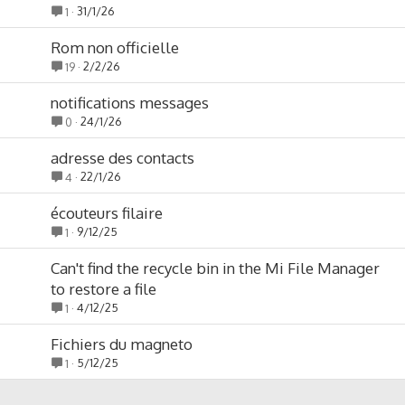
31/1/26
1
Rom non officielle
2/2/26
19
notifications messages
24/1/26
0
adresse des contacts
22/1/26
4
écouteurs filaire
9/12/25
1
Can't find the recycle bin in the Mi File Manager
to restore a file
4/12/25
1
Fichiers du magneto
5/12/25
1