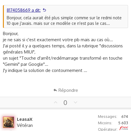
t
e
8174058669 a dit:
Bonjour, cela aurait été plus simple comme sur le redmi note
10 que j'avais. mais sur ce modèle ce n'est pas le cas...
Bonjour,
je ne sais si c'est exactement votre pb mais au cas où...
J'ai posté il y a quelques temps, dans la rubrique "discussions
générales MIUI",
un sujet "Touche d'arrêt/redémarrage transformé en touche
"Gemini" par Google"...
J'y indique la solution de contournement ...
Répondre
U
D
0
p
o
v
w
Messages
674
LeasaX
o
n
Micoins
5 603
Vétéran
t
v
Free
Opérateur