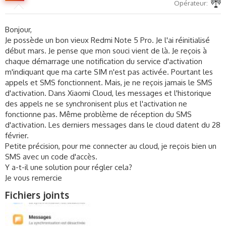
c
Opérateur
u
s
Bonjour,
s
i
Je possède un bon vieux Redmi Note 5 Pro. Je l'ai réinitialisé
o
début mars. Je pense que mon souci vient de là. Je reçois à
n
chaque démarrage une notification du service d'activation
m'indiquant que ma carte SIM n'est pas activée. Pourtant les
appels et SMS fonctionnent. Mais, je ne reçois jamais le SMS
d'activation. Dans Xiaomi Cloud, les messages et l'historique
des appels ne se synchronisent plus et l'activation ne
fonctionne pas. Même problème de réception du SMS
d'activation. Les derniers messages dans le cloud datent du 28
février.
Petite précision, pour me connecter au cloud, je reçois bien un
SMS avec un code d'accès.
Y a-t-il une solution pour régler cela?
Je vous remercie
Fichiers joints