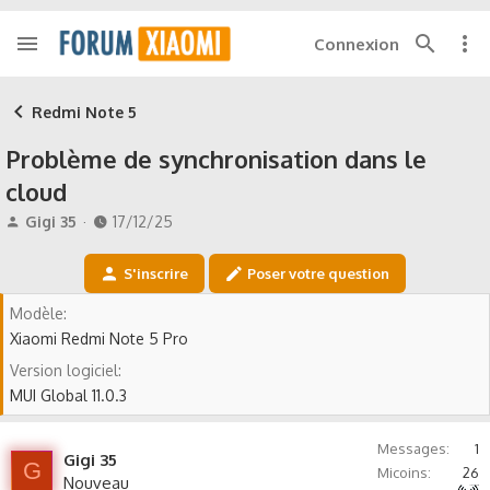
Connexion
Redmi Note 5
Problème de synchronisation dans le
cloud
A
D
Gigi 35
17/12/25
u
a
t
t
S'inscrire
Poser votre question
e
e
u
d
Modèle
r
e
Xiaomi Redmi Note 5 Pro
d
d
e
é
Version logiciel
l
b
MUI Global 11.0.3
a
u
d
t
i
Messages
1
Gigi 35
G
s
Micoins
26
Nouveau
Autre non précisé