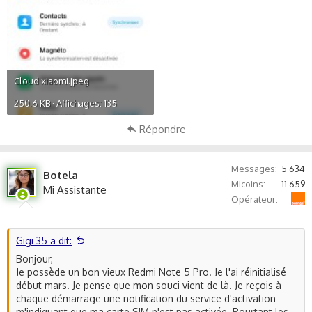
Cloud xiaomi.jpeg
250.6 KB · Affichages: 135
Répondre
Messages
5 634
Botela
Micoins
11 659
Mi Assistante
Orange
Opérateur
Gigi 35 a dit:
Bonjour,
Je possède un bon vieux Redmi Note 5 Pro. Je l'ai réinitialisé
début mars. Je pense que mon souci vient de là. Je reçois à
chaque démarrage une notification du service d'activation
m'indiquant que ma carte SIM n'est pas activée. Pourtant les