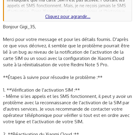
appels et SMS fonctionnent. Mais, je ne reçois jamais le SMS
d'activation. Dans Xiaomi Cloud, les messages et l'historique
Cliquez pour agrandir...
des appels ne se synchronisent plus et l'activation ne
fonctionne pas. Même problème de réception du SMS
Bonjour Gigi_35,
d'activation. Les derniers messages dans le cloud datent du
28 février.
Merci pour votre message et pour les détails fournis. D'après
Petite précision, pour me connecter au cloud, je reçois bien un
ce que vous décrivez, il semble que le problème pourrait être
SMS avec un code d'accès.
Y a-t-il une solution pour régler cela?
lié à un bug au niveau de la notification de l'activation de la
Je vous remercie
carte SIM ou un souci avec la configuration de Xiaomi Cloud
suite à la réinitialisation de votre Redmi Note 5 Pro.
**Étapes à suivre pour résoudre le problème :**
1. **Vérification de l'activation SIM :**
- Même si les appels et les SMS fonctionnent, il peut y avoir un
problème avec la reconnaissance de l'activation de la SIM par
d'autres services. Je vous recommande de contacter votre
opérateur téléphonique pour vérifier si tout est en ordre avec
votre ligne et l'activation de votre SIM.
2. **Réactivation du Xiaomi Cloud :**