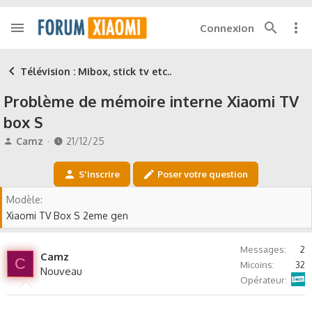
Connexion
Télévision : Mibox, stick tv etc..
Problème de mémoire interne Xiaomi TV
box S
A
D
Camz
21/12/25
u
a
t
t
S'inscrire
Poser votre question
e
e
u
d
Modèle
r
e
Xiaomi TV Box S 2eme gen
d
d
e
é
l
b
Messages
2
Camz
a
u
C
Micoins
32
Nouveau
d
t
Sosh
Opérateur
i
s