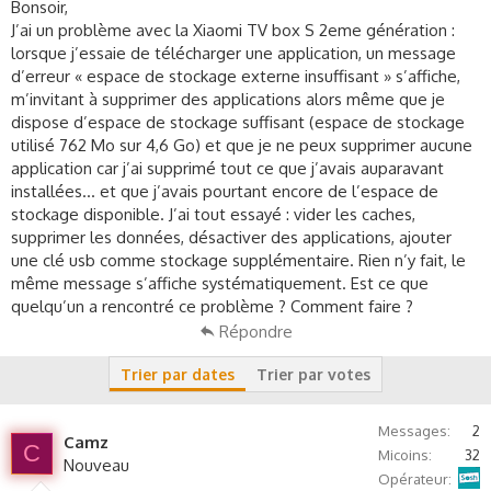
c
Bonsoir,
u
J’ai un problème avec la Xiaomi TV box S 2eme génération :
s
lorsque j’essaie de télécharger une application, un message
s
d’erreur « espace de stockage externe insuffisant » s’affiche,
i
m’invitant à supprimer des applications alors même que je
o
dispose d’espace de stockage suffisant (espace de stockage
n
utilisé 762 Mo sur 4,6 Go) et que je ne peux supprimer aucune
application car j’ai supprimé tout ce que j’avais auparavant
installées… et que j’avais pourtant encore de l’espace de
stockage disponible. J’ai tout essayé : vider les caches,
supprimer les données, désactiver des applications, ajouter
une clé usb comme stockage supplémentaire. Rien n’y fait, le
même message s’affiche systématiquement. Est ce que
quelqu’un a rencontré ce problème ? Comment faire ?
Répondre
Trier par dates
Trier par votes
Messages
2
Camz
C
Micoins
32
Nouveau
Sosh
Opérateur