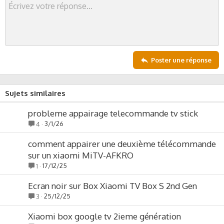
t
v
e
o
t
e
Poster une réponse
Sujets similaires
probleme appairage telecommande tv stick
3/1/26
4
comment appairer une deuxième télécommande
sur un xiaomi MiTV-AFKRO
17/12/25
1
Ecran noir sur Box Xiaomi TV Box S 2nd Gen
25/12/25
3
Xiaomi box google tv 2ieme génération