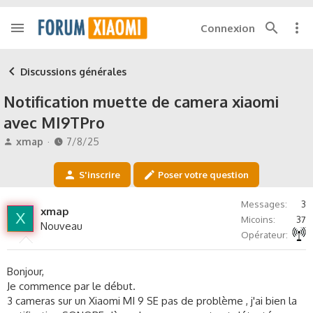
Connexion
Discussions générales
Notification muette de camera xiaomi
avec MI9TPro
A
D
xmap
7/8/25
u
a
t
t
S'inscrire
Poser votre question
e
e
u
d
Messages
3
r
e
xmap
X
Micoins
37
d
d
Nouveau
Autre non précisé
e
é
Opérateur
l
b
a
u
Bonjour,
d
t
Je commence par le début.
i
3 cameras sur un Xiaomi MI 9 SE pas de problème , j'ai bien la
s