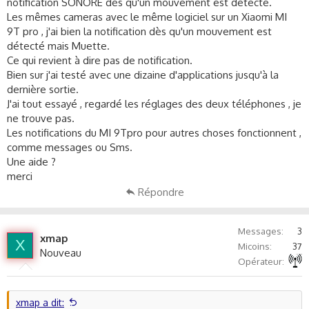
c
notification SONORE dès qu'un mouvement est détecté.
u
Les mêmes cameras avec le même logiciel sur un Xiaomi MI
s
9T pro , j'ai bien la notification dès qu'un mouvement est
s
détecté mais Muette.
i
Ce qui revient à dire pas de notification.
o
Bien sur j'ai testé avec une dizaine d'applications jusqu'à la
n
dernière sortie.
J'ai tout essayé , regardé les réglages des deux téléphones , je
ne trouve pas.
Les notifications du MI 9Tpro pour autres choses fonctionnent ,
comme messages ou Sms.
Une aide ?
merci
Répondre
Messages
3
xmap
X
Micoins
37
Nouveau
Autre non précisé
Opérateur
xmap a dit: