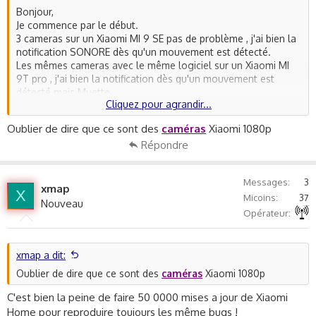
Bonjour,
Je commence par le début.
3 cameras sur un Xiaomi MI 9 SE pas de problème , j'ai bien la
notification SONORE dès qu'un mouvement est détecté.
Les mêmes cameras avec le même logiciel sur un Xiaomi MI
9T pro , j'ai bien la notification dès qu'un mouvement est
détecté mais Muette.
Cliquez pour agrandir...
Ce qui revient à dire pas de notification.
Bien sur j'ai testé avec une dizaine d'applications jusqu'à la
Oublier de dire que ce sont des
caméras
Xiaomi 1080p
dernière sortie.
Répondre
J'ai tout essayé , regardé les réglages des deux téléphones ,
je ne trouve pas.
Les notifications du MI 9Tpro pour autres choses fonctionnent
Messages
3
, comme messages ou Sms.
xmap
X
Micoins
37
Une aide ?
Nouveau
Autre non précisé
merci
Opérateur
xmap a dit:
Oublier de dire que ce sont des
caméras
Xiaomi 1080p
C'est bien la peine de faire 50 0000 mises a jour de Xiaomi
Home pour reproduire toujours les même bugs !