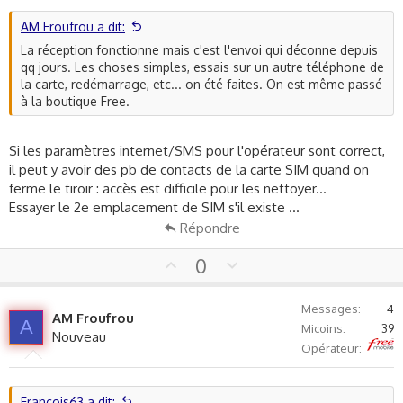
t
e
AM Froufrou a dit:
La réception fonctionne mais c'est l'envoi qui déconne depuis
qq jours. Les choses simples, essais sur un autre téléphone de
la carte, redémarrage, etc... on été faites. On est même passé
à la boutique Free.
Si les paramètres internet/SMS pour l'opérateur sont correct,
il peut y avoir des pb de contacts de la carte SIM quand on
ferme le tiroir : accès est difficile pour les nettoyer...
Essayer le 2e emplacement de SIM s'il existe ...
Répondre
U
D
0
p
o
v
w
Messages
4
AM Froufrou
o
n
A
Micoins
39
Nouveau
t
v
Free
Opérateur
e
o
t
e
Francois63 a dit: