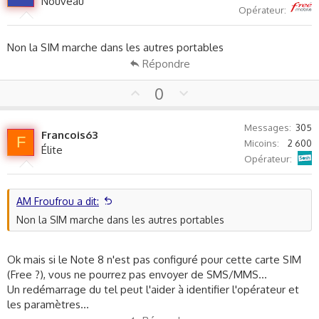
t
v
Nouveau
Free
Opérateur
e
o
t
e
Non la SIM marche dans les autres portables
Répondre
U
D
0
p
o
v
w
Messages
305
Francois63
o
n
F
Micoins
2 600
Élite
t
v
Sosh
Opérateur
e
o
t
e
AM Froufrou a dit:
Non la SIM marche dans les autres portables
Ok mais si le Note 8 n'est pas configuré pour cette carte SIM
(Free ?), vous ne pourrez pas envoyer de SMS/MMS...
Un redémarrage du tel peut l'aider à identifier l'opérateur et
les paramètres...