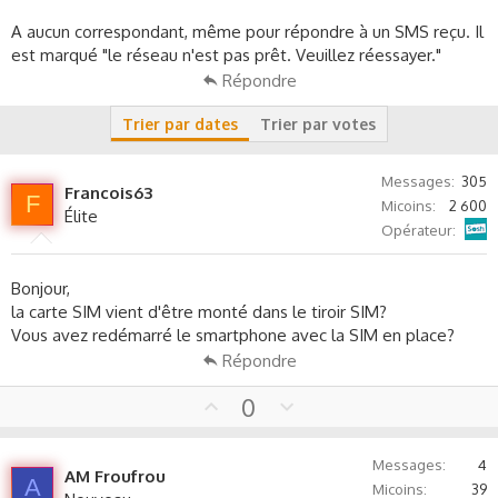
s
A aucun correspondant, même pour répondre à un SMS reçu. Il
s
i
est marqué "le réseau n'est pas prêt. Veuillez réessayer."
o
Répondre
n
Trier par dates
Trier par votes
Messages
305
Francois63
F
Micoins
2 600
Élite
Sosh
Opérateur
Bonjour,
la carte SIM vient d'être monté dans le tiroir SIM?
Vous avez redémarré le smartphone avec la SIM en place?
Répondre
U
D
0
p
o
v
w
Messages
4
o
n
AM Froufrou
A
Micoins
39