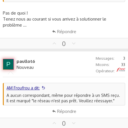
Pas de quoi !
Tenez nous au courant si vous arrivez à solutionner le
problème ...
Répondre
U
D
0
p
o
v
w
Messages
3
o
n
paullot6
P
Micoins
33
t
v
Nouveau
Free
Opérateur
e
o
t
e
AM Froufrou a dit:
A aucun correspondant, même pour répondre à un SMS reçu.
Il est marqué "le réseau n'est pas prêt. Veuillez réessayer."
Répondre
U
D
0