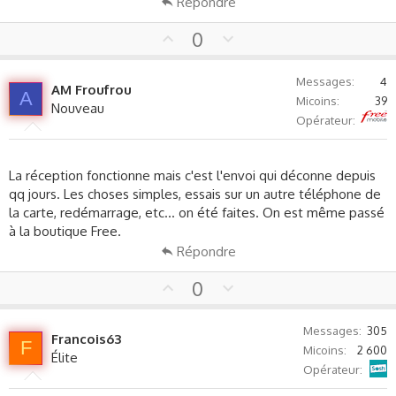
Répondre
U
D
0
p
o
v
w
Messages
4
AM Froufrou
o
n
A
Micoins
39
Nouveau
t
v
Free
Opérateur
e
o
t
e
La réception fonctionne mais c'est l'envoi qui déconne depuis
qq jours. Les choses simples, essais sur un autre téléphone de
la carte, redémarrage, etc... on été faites. On est même passé
à la boutique Free.
Répondre
U
D
0
p
o
v
w
Messages
305
Francois63
o
n
F
Micoins
2 600
Élite
t
v
Sosh
Opérateur
e
o