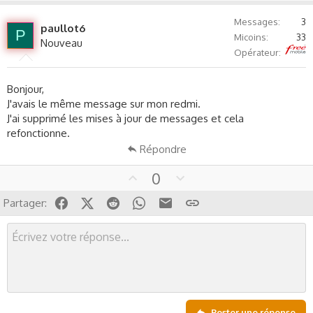
p
o
v
w
Messages
3
paullot6
o
n
P
Micoins
33
Nouveau
t
v
Free
Opérateur
e
o
t
Bonjour,
e
J'avais le même message sur mon redmi.
J'ai supprimé les mises à jour de messages et cela
refonctionne.
Répondre
U
D
0
p
o
Facebook
X (Twitter)
Reddit
WhatsApp
Email
Lien
Partager:
v
w
o
n
t
v
e
o
t
e
Poster une réponse