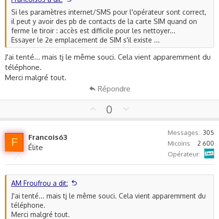
Si les paramètres internet/SMS pour l'opérateur sont correct,
il peut y avoir des pb de contacts de la carte SIM quand on
ferme le tiroir : accès est difficile pour les nettoyer...
Essayer le 2e emplacement de SIM s'il existe ...
J'ai tenté... mais tj le même souci. Cela vient apparemment du
téléphone.
Merci malgré tout.
Répondre
U
D
0
p
o
v
w
Messages
305
Francois63
o
n
F
Micoins
2 600
Élite
t
v
Sosh
Opérateur
e
o
t
e
AM Froufrou a dit:
J'ai tenté... mais tj le même souci. Cela vient apparemment du
téléphone.
Merci malgré tout.