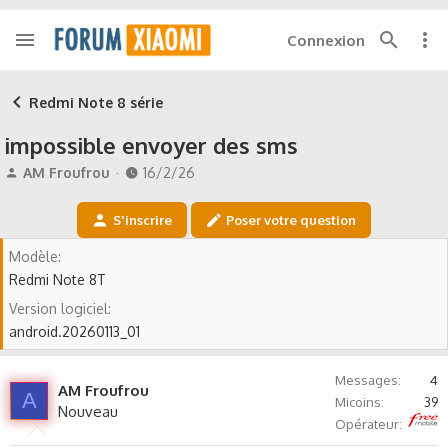
Connexion
Redmi Note 8 série
impossible envoyer des sms
A
D
AM Froufrou
16/2/26
u
a
t
t
S'inscrire
Poser votre question
e
e
u
d
Modèle
r
e
Redmi Note 8T
d
d
e
é
Version logiciel
l
b
android.20260113_01
a
u
d
t
i
Messages
4
AM Froufrou
A
s
Micoins
39
Nouveau
c
Free
Opérateur
u