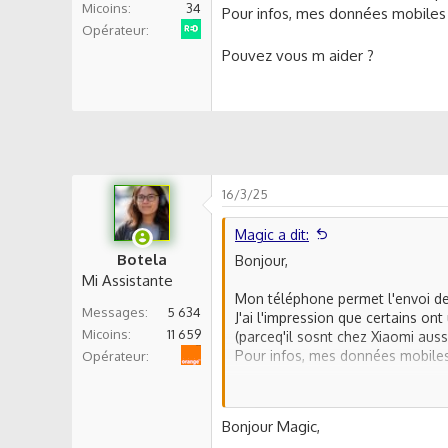
Micoins
34
s
Pour infos, mes données mobiles 
Red by SFR
s
Opérateur
i
Pouvez vous m aider ?
o
n
16/3/25
Magic a dit:
Botela
Bonjour,
Mi Assistante
Mon téléphone permet l'envoi de
Messages
5 634
J'ai l'impression que certains o
Micoins
11 659
(parceq'il sosnt chez Xiaomi auss
Orange
Pour infos, mes données mobiles 
Opérateur
Pouvez vous m aider ?
Bonjour Magic,