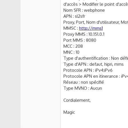
paramètres dans votre applicati
d'accès > Modifier le point d'accès 
"Noms des points d'accès".
Nom SFR : webphone
APN : sl2sfr
Cordialement,
Proxy, Port, Nom d'utilisateur, Mo
Botela
MMSC :
http://mms1
Proxy MMS : 10.151.0.1
Port MMS : 8080
MCC : 208
MNC : 10
Type d'authentification : Non défi
Type d'APN : defaut, hipri, mms
Protocole APN : iPv4:iPv6
Protocole APN en itinerance : iPv
Réseau : non spécifié
Type MVNO : Aucun
Cordialement,
Magic