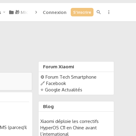
s
🎁 Micoins : 0
Connexion
S'inscrire
Forum Xiaomi
⚙️ Forum Tech Smartphone
🔗 Facebook
⭐ Google Actualités
Blog
Xiaomi déploie les correctifs
MS (parceq'il
HyperOS C11 en Chine avant
l’international