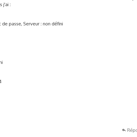
on de messagerie sous "Paramètres" > "Plus" > "Réseaux mobiles" >
j'ai :
t de passe, Serveur : non défini
ni
4
Rép