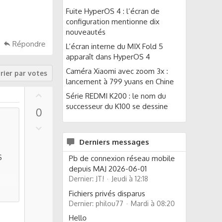
Fuite HyperOS 4 : l’écran de
configuration mentionne dix
nouveautés
Répondre
L’écran interne du MIX Fold 5
apparaît dans HyperOS 4
Caméra Xiaomi avec zoom 3x :
rier par votes
lancement à 799 yuans en Chine
U
Série REDMI K200 : le nom du
p
successeur du K100 se dessine
0
v
o
D
t
o
Derniers messages
e
w
S
n
Pb de connexion réseau mobile
v
depuis MAJ 2026-06-01
Dernier: JT!
Jeudi à 12:18
o
t
Fichiers privés disparus
e
Dernier: philou77
Mardi à 08:20
Hello