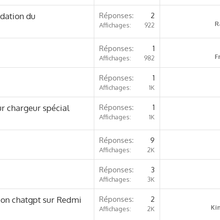
dation du
Réponses
2
R
Affichages
922
Réponses
1
F
Affichages
982
Réponses
1
Affichages
1K
ur chargeur spécial
Réponses
1
Affichages
1K
Réponses
9
Affichages
2K
Réponses
3
Affichages
3K
tion chatgpt sur Redmi
Réponses
2
Ki
Affichages
2K