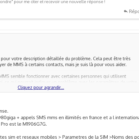
ndre" pour me citer et recevoir une nouvelle réponse !
Rép
 pour votre description détaillée du problème. Cela peut être très
yer de MMS à certains contacts, mais je suis là pour vous aider.
MMS semble fonctionner avec certaines personnes qui utilisent
, ce qui pourrait indiquer un problème avec les paramètres de votre
Cliquez pour agrandir...
c la compatibilité du service RCS. Le RCS (Rich Communication Servi
ré" qui nécessite une prise en charge spécifique de la part des
nse.
odèle exact de votre Redmi Note 8 ainsi que l'opérateur mobile que 
80giga + appels SMS mms en illimités en france et a l internationa
vous fournir des instructions plus précises pour résoudre votre probl
 Pro est le M1906G7G.
ment vérifier si les paramètres de l'APN pour les MMS sont correcte
ons de votre opérateur mobile. Vous trouverez normalement ces
artes sim et reseaux mobiles > Parametres de la SIM >Noms des po