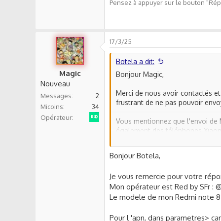
Pensez à appuyer sur le bouton "Répo
17/3/25
Botela a dit:
Magic
Bonjour Magic,
Nouveau
Merci de nous avoir contactés et
Messages
2
frustrant de ne pas pouvoir envo
Micoins
34
Red by SFR
Opérateur
Vous mentionnez que l'envoi de 
également des téléphones Xiaomi
(Noms des Points d'Accès) ou ave
est une sorte de "SMS/MMS amélio
Bonjour Botela,
opérateurs et des appareils.
Je vous remercie pour votre répo
Pourriez-vous me confirmer le m
Mon opérateur est Red by SFr : @
utilisez ? Cela me permettra de 
Le modele de mon Redmi note 8
En attendant, vous pouvez égale
configurés selon les spécificati
Pour l 'apn, dans parametres> c