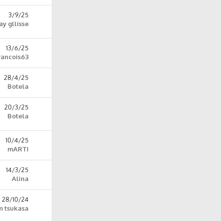
3/9/25
ay gllisse
13/6/25
rancois63
28/4/25
Botela
20/3/25
Botela
10/4/25
mARTI
14/3/25
Alina
28/10/24
m tsukasa