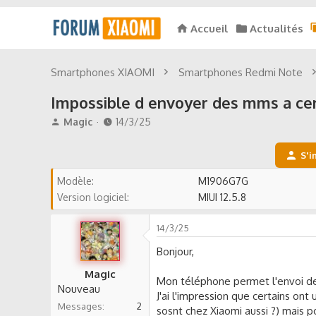
Accueil
Actualités
Smartphones XIAOMI
Smartphones Redmi Note
Impossible d envoyer des mms a cer
A
D
Magic
14/3/25
u
a
t
t
S'i
e
e
u
d
Modèle
M1906G7G
r
e
Version logiciel
MIUI 12.5.8
d
d
e
é
l
b
14/3/25
a
u
Bonjour,
d
t
i
Magic
Mon téléphone permet l'envoi de 
s
Nouveau
c
J'ai l'impression que certains on
Messages
2
u
sosnt chez Xiaomi aussi ?) mais p