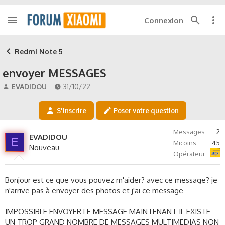
Connexion
Redmi Note 5
envoyer MESSAGES
A
D
EVADIDOU
31/10/22
u
a
t
t
S'inscrire
Poser votre question
e
e
u
d
Messages
2
r
e
EVADIDOU
E
Micoins
45
d
d
Nouveau
La Poste
e
é
Opérateur
l
b
a
u
Bonjour est ce que vous pouvez m'aider? avec ce message? je
d
t
n'arrive pas à envoyer des photos et j'ai ce message
i
s
c
IMPOSSIBLE ENVOYER LE MESSAGE MAINTENANT IL EXISTE
u
UN TROP GRAND NOMBRE DE MESSAGES MULTIMEDIAS NON