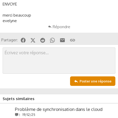
s
ENVOYE
s
i
merci beaucoup
o
evelyne
n
Répondre
Facebook
X (Twitter)
Reddit
WhatsApp
Email
Lien
Partager:
Poster une réponse
Sujets similaires
Problème de synchronisation dans le cloud
19/12/25
1