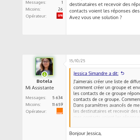
Messages
1
s
destinataires et recevoir des répo
s
Micoins
26
contacts voient les réponses des
i
Sfr
Opérateur
Avez vous une solution ?
o
n
15/10/25
Jessica Simandre a dit:
Botela
J'aimerais créer une liste de dif
Mi Assistante
comment créer un groupe et envo
les contacts de ce groupe répond
Messages
5 634
contacts de ce groupe. Comment fa
Micoins
11 659
Dans paramètres avancés de mes 
Orange
les destinataires et recevoir des 
Opérateur
mes contacts voient les réponse
Avez vous une solution ?
Bonjour Jessica,