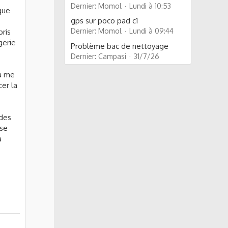
Dernier: Momol
Lundi à 10:53
que
gps sur poco pad c1
Dernier: Momol
Lundi à 09:44
ris
gerie
Problème bac de nettoyage
Dernier: Campasi
31/7/26
la me
cer la
 des
ise
a