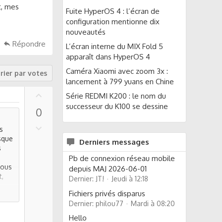
t, mes
Fuite HyperOS 4 : l’écran de
configuration mentionne dix
nouveautés
Répondre
L’écran interne du MIX Fold 5
apparaît dans HyperOS 4
Caméra Xiaomi avec zoom 3x :
rier par votes
lancement à 799 yuans en Chine
U
Série REDMI K200 : le nom du
p
successeur du K100 se dessine
0
v
o
D
s
t
o
sque
Derniers messages
e
w
s
n
Pb de connexion réseau mobile
tous
v
depuis MAJ 2026-06-01
t,
Dernier: JT!
Jeudi à 12:18
o
t
Fichiers privés disparus
e
Dernier: philou77
Mardi à 08:20
Hello