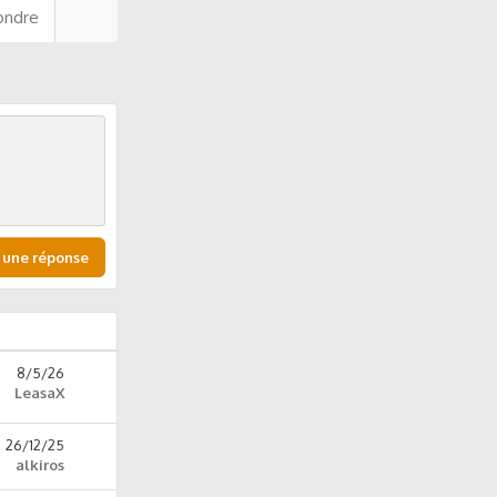
ondre
 une réponse
8/5/26
LeasaX
26/12/25
alkiros