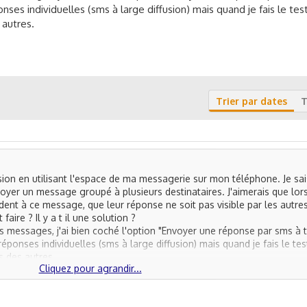
nses individuelles (sms à large diffusion) mais quand je fais le tes
 autres.
Trier par dates
T
fusion en utilisant l'espace de ma messagerie sur mon téléphone. Je sai
yer un message groupé à plusieurs destinataires. J'aimerais que lor
ent à ce message, que leur réponse ne soit pas visible par les autre
ire ? Il y a t il une solution ?
messages, j'ai bien coché l'option "Envoyer une réponse par sms à 
réponses individuelles (sms à large diffusion) mais quand je fais le tes
s des autres.
Cliquez pour agrandir...