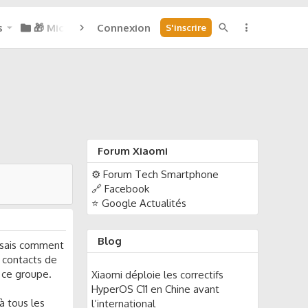
s
🎁 Micoins : 0
Connexion
S'inscrire
Forum Xiaomi
⚙️ Forum Tech Smartphone
🔗 Facebook
⭐ Google Actualités
Blog
e sais comment
s contacts de
 ce groupe.
Xiaomi déploie les correctifs
HyperOS C11 en Chine avant
à tous les
l’international