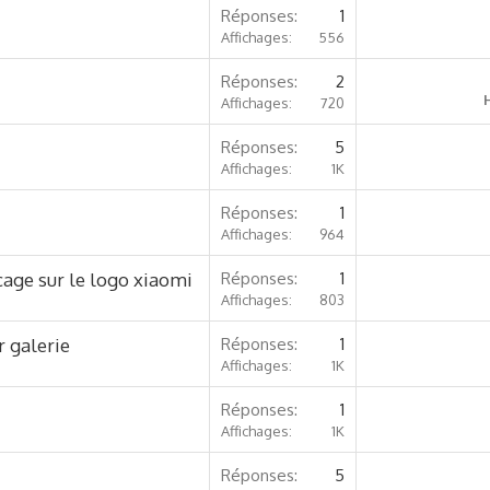
Réponses
1
Affichages
556
Réponses
2
Affichages
720
Réponses
5
Affichages
1K
Réponses
1
Affichages
964
age sur le logo xiaomi
Réponses
1
Affichages
803
 galerie
Réponses
1
Affichages
1K
Réponses
1
Affichages
1K
Réponses
5