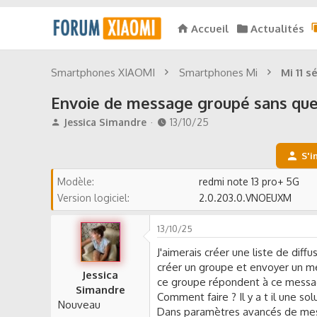
Accueil
Actualités
Smartphones XIAOMI
Smartphones Mi
Mi 11 s
Envoie de message groupé sans que 
A
D
Jessica Simandre
13/10/25
u
a
t
t
S'i
e
e
u
d
Modèle
redmi note 13 pro+ 5G
r
e
Version logiciel
2.0.203.0.VNOEUXM
d
d
e
é
l
13/10/25
b
a
u
J'aimerais créer une liste de dif
d
t
créer un groupe et envoyer un me
i
Jessica
ce groupe répondent à ce message
s
Simandre
c
Comment faire ? Il y a t il une sol
Nouveau
u
Dans paramètres avancés de mes m