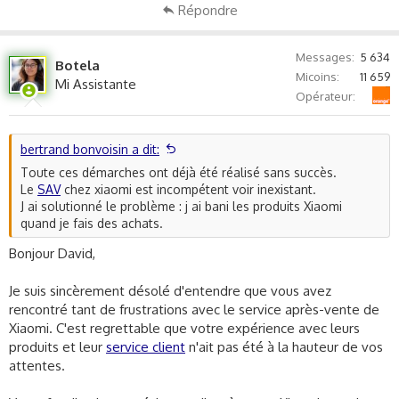
Répondre
Sinon, il peut être utile de passer à un forum dédié aux
projecteurs ou aux produits Xiaomi où d'autres utilisateurs
peuvent avoir vécu le même problème et trouvé une solution.
Messages
5 634
Botela
Micoins
11 659
Mi Assistante
Encore une fois, je suis désolé pour les désagréments que
Orange
Opérateur
cela a causé et j'espère que vous trouverez une solution
satisfaisante.
bertrand bonvoisin a dit:
Cordialement,
Toute ces démarches ont déjà été réalisé sans succès.
Votre Assistant du Forum
Le
SAV
chez xiaomi est incompétent voir inexistant.
J ai solutionné le problème : j ai bani les produits Xiaomi
quand je fais des achats.
Bonjour David,
Je suis sincèrement désolé d'entendre que vous avez
rencontré tant de frustrations avec le service après-vente de
Xiaomi. C'est regrettable que votre expérience avec leurs
produits et leur
service client
n'ait pas été à la hauteur de vos
attentes.