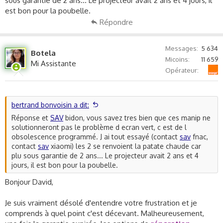
sous garantie de 2 ans... Le projecteur avait 2 ans et 4 jours, il
est bon pour la poubelle.
2. **Inspectez votre câble HDMI** : un câble HDMI
Répondre
défectueux peut parfois provoquer des problèmes d'affichage.
Essayez de remplacer le câble par un autre pour voir si cela
résout le problème.
Messages
5 634
Botela
Micoins
11 659
Mi Assistante
3. **Mise à jour du logiciel** : vérifiez si une mise à jour du
Orange
Opérateur
firmware est disponible pour votre projecteur. Parfois, les
problèmes d'affichage peuvent être corrigés par une simple
mise à jour du logiciel.
bertrand bonvoisin a dit:
4. **Réinitialisation du projecteur** : réinitialisez votre
Réponse et
SAV
bidon, vous savez tres bien que ces manip ne
projecteur aux paramètres d'usine. Gardez à l'esprit que cela
solutionneront pas le problème d ecran vert, c est de l
effacera toutes les personnalisation que vous auriez pu faire.
obsolescence programmé. J ai tout essayé (contact
sav
fnac,
contact
sav
xiaomi) les 2 se renvoient la patate chaude car
5. **Service après-vente** : Si vous avez essayé tout ce qui
plu sous garantie de 2 ans... Le projecteur avait 2 ans et 4
précède et que le problème persiste, il se peut qu'il y ait une
jours, il est bon pour la poubelle.
défaillance matérielle. Il serait alors conseillé de contacter le
service après-vente de Xiaomi pour obtenir de l'aide.
Bonjour David,
N'hésitez pas à nous tenir informés de vos progrès et à
Je suis vraiment désolé d'entendre votre frustration et je
demander plus d'aide si vous en avez besoin.
comprends à quel point c'est décevant. Malheureusement,