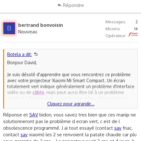
Répondre
Messages
2
bertrand bonvoisin
B
Micoins
14
Nouveau
Free
Opérateur
Botela a dit:
Bonjour David,
Je suis désolé d'apprendre que vous rencontrez ce problème
avec votre projecteur Xiaomi Mi Smart Compact. Un écran
totalement vert indique généralement un problème d'interface
vidéo ou de
câble
, mais peut aussi être lié à un problème
matériel à l'intérieur du projecteur lui-même. Voici quelques
Cliquez pour agrandir...
suggestions pour tenter de résoudre le problème :
Réponse et
SAV
bidon, vous savez tres bien que ces manip ne
1. **Vérifiez votre source de signal** : Assurez-vous que votre
solutionneront pas le problème d ecran vert, c est de l
appareil revient à la normale lorsqu'il est déconnecté de la
obsolescence programmé. J ai tout essayé (contact
sav
fnac,
source actuelle. Si l'écran vert disparaît, le problème peut
contact
sav
xiaomi) les 2 se renvoient la patate chaude car plu
venir de la source de votre signal et non du projecteur lui-
même.