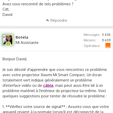
s
Avez vous rencontré de tels problèmes ?
s
Cdt,
i
David
o
Répondre
n
Messages
5 634
Botela
Micoins
11 659
Mi Assistante
Orange
Opérateur
Bonjour David,
Je suis désolé d'apprendre que vous rencontrez ce problème
avec votre projecteur Xiaomi Mi Smart Compact. Un écran
totalement vert indique généralement un problème
d'interface vidéo ou de
câble
, mais peut aussi être lié à un
problème matériel à l'intérieur du projecteur lui-même. Voici
quelques suggestions pour tenter de résoudre le problème :
1. **Vérifiez votre source de signal** : Assurez-vous que votre
appareil revient à la normale lorsqu'il est déconnecté de la