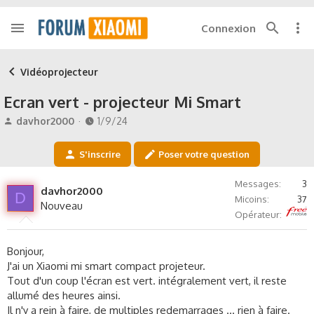
Connexion
Vidéoprojecteur
Ecran vert - projecteur Mi Smart
A
D
davhor2000
1/9/24
u
a
t
t
S'inscrire
Poser votre question
e
e
u
d
Messages
3
r
e
davhor2000
D
Micoins
37
d
d
Nouveau
Free
e
é
Opérateur
l
b
a
u
Bonjour,
d
t
J'ai un Xiaomi mi smart compact projeteur.
i
Tout d'un coup l'écran est vert. intégralement vert, il reste
s
c
allumé des heures ainsi.
u
Il n'y a rein à faire, de multiples redemarrages ... rien à faire.