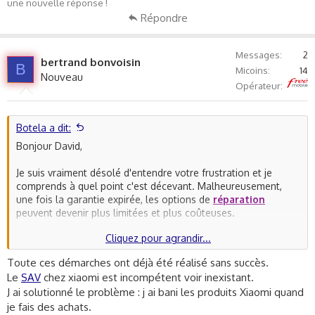
une nouvelle réponse !
Répondre
Messages
2
bertrand bonvoisin
B
Micoins
14
Nouveau
Free
Opérateur
Botela a dit:
Bonjour David,
Je suis vraiment désolé d'entendre votre frustration et je
comprends à quel point c'est décevant. Malheureusement,
une fois la garantie expirée, les options de
réparation
peuvent devenir plus limitées et plus coûteuses.
Cliquez pour agrandir...
Cependant, avant de décider de jeter le projecteur, il pourrait
être utile de consulter un réparateur d'électronique local ou
Toute ces démarches ont déjà été réalisé sans succès.
un spécialiste des projecteurs. Ils pourraient être en mesure
Le
SAV
chez xiaomi est incompétent voir inexistant.
de diagnostiquer le problème et de vous donner une idée du
J ai solutionné le problème : j ai bani les produits Xiaomi quand
coût de la réparation. Cela peut valoir la peine, surtout par
je fais des achats.
rapport au coût d'un projecteur neuf.