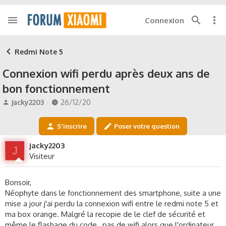
Connexion
Redmi Note 5
Connexion wifi perdu après deux ans de
bon fonctionnement
A
D
jacky2203
26/12/20
u
a
t
t
S'inscrire
Poser votre question
e
e
u
d
jacky2203
J
r
e
Visiteur
d
d
e
é
l
b
Bonsoir,
a
u
Néophyte dans le fonctionnement des smartphone, suite a une
d
t
mise a jour j'ai perdu la connexion wifi entre le redmi note 5 et
i
ma box orange. Malgré la recopie de le clef de sécurité et
s
même le flashage du code , pas de wifi alors que l'ordinateur