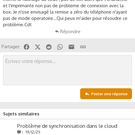
c
et l'imprimante non pas de probleme de connexion avec la
u
box. Je n'ose envisagé la remise a zéro du téléphone n'ayant
s
s
pas de mode operatoire...Qui peux m'aider pour résoudre ce
i
problème.Cdt
o
Répondre
n
Facebook
X (Twitter)
Reddit
WhatsApp
Email
Lien
Partager:
Poster une réponse
Sujets similaires
Problème de synchronisation dans le cloud
19/12/25
1