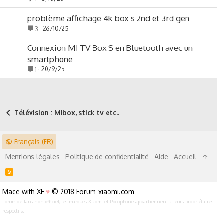
problème affichage 4k box s 2nd et 3rd gen
26/10/25
3
Connexion MI TV Box S en Bluetooth avec un
smartphone
20/9/25
1
Télévision : Mibox, stick tv etc..
Français (FR)
Mentions légales
Politique de confidentialité
Aide
Accueil
R
S
S
Made with XF
♥
© 2018 Forum-xiaomi.com
Forum de fans non officiel, les marques Xiaomi et Pocophone appartiennent à leurs propriétaires
respectifs.