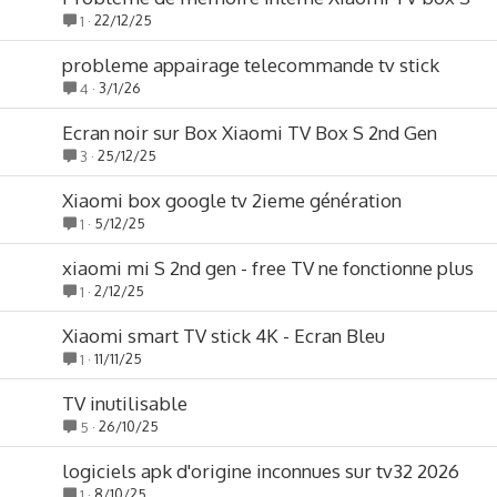
22/12/25
1
probleme appairage telecommande tv stick
3/1/26
4
Ecran noir sur Box Xiaomi TV Box S 2nd Gen
25/12/25
3
Xiaomi box google tv 2ieme génération
5/12/25
1
xiaomi mi S 2nd gen - free TV ne fonctionne plus
2/12/25
1
Xiaomi smart TV stick 4K - Ecran Bleu
11/11/25
1
TV inutilisable
26/10/25
5
logiciels apk d'origine inconnues sur tv32 2026
8/10/25
1