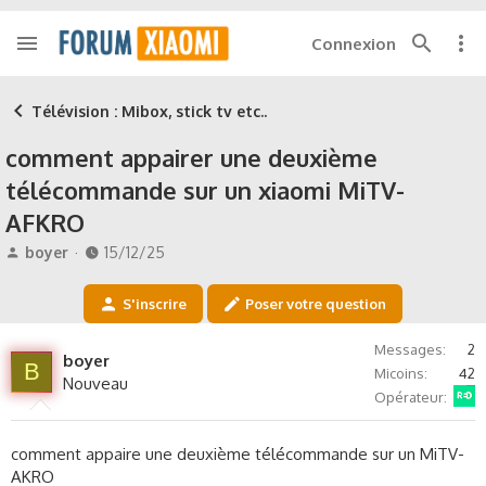
Connexion
Télévision : Mibox, stick tv etc..
comment appairer une deuxième
télécommande sur un xiaomi MiTV-
AFKRO
A
D
boyer
15/12/25
u
a
t
t
S'inscrire
Poser votre question
e
e
u
d
Messages
2
r
e
boyer
B
Micoins
42
d
d
Nouveau
Red by SFR
e
é
Opérateur
l
b
a
u
comment appaire une deuxième télécommande sur un MiTV-
d
t
AKRO
i