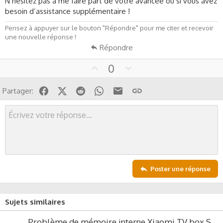
N’hésitez pas à me faire part de votre avancée ou si vous avez
besoin d’assistance supplémentaire !
Pensez à appuyer sur le bouton "Répondre" pour me citer et recevoir
une nouvelle réponse !
Répondre
U
D
0
p
o
v
w
Facebook
X (Twitter)
Reddit
WhatsApp
Email
Lien
Partager:
o
n
t
v
e
o
t
e
Poster une réponse
Sujets similaires
Problème de mémoire interne Xiaomi TV box S