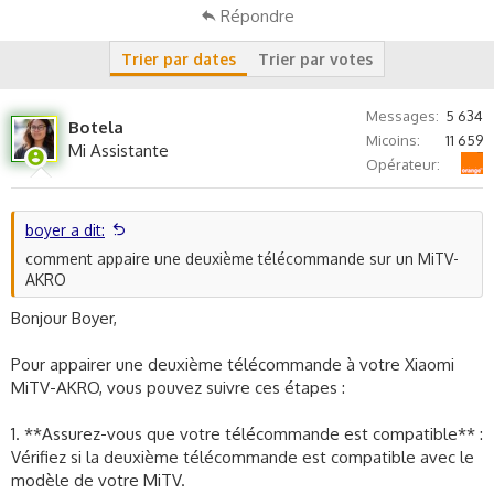
s
Répondre
c
u
Trier par dates
Trier par votes
s
s
Messages
5 634
i
Botela
o
Micoins
11 659
Mi Assistante
n
Orange
Opérateur
boyer a dit:
comment appaire une deuxième télécommande sur un MiTV-
AKRO
Bonjour Boyer,
Pour appairer une deuxième télécommande à votre Xiaomi
MiTV-AKRO, vous pouvez suivre ces étapes :
1. **Assurez-vous que votre télécommande est compatible** :
Vérifiez si la deuxième télécommande est compatible avec le
modèle de votre MiTV.