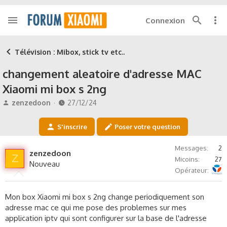
Connexion
Télévision : Mibox, stick tv etc..
changement aleatoire d'adresse MAC
Xiaomi mi box s 2ng
A
D
zenzedoon
27/12/24
u
a
t
t
S'inscrire
Poser votre question
e
e
u
d
Messages
2
r
e
zenzedoon
Z
Micoins
27
d
d
Nouveau
Bouygues Telecom
e
é
Opérateur
l
b
a
u
Mon box Xiaomi mi box s 2ng change periodiquement son
d
t
adresse mac ce qui me pose des problemes sur mes
i
application iptv qui sont configurer sur la base de l'adresse
s