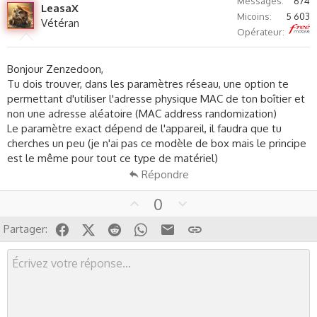
Messages
674
LeasaX
o
n
Micoins
5 603
Vétéran
t
v
Free
Opérateur
e
o
t
Bonjour Zenzedoon,
e
Tu dois trouver, dans les paramètres réseau, une option te
permettant d'utiliser l'adresse physique MAC de ton boîtier et
non une adresse aléatoire (MAC address randomization)
Le paramètre exact dépend de l'appareil, il faudra que tu
cherches un peu (je n'ai pas ce modèle de box mais le principe
est le même pour tout ce type de matériel)
Répondre
U
D
0
p
o
Facebook
X (Twitter)
Reddit
WhatsApp
Email
Lien
Partager:
v
w
o
n
t
v
e
o
t
e