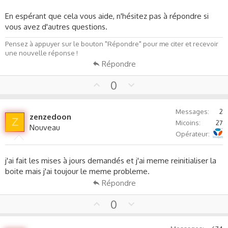
En espérant que cela vous aide, n'hésitez pas à répondre si
vous avez d'autres questions.
Pensez à appuyer sur le bouton "Répondre" pour me citer et recevoir
une nouvelle réponse !
Répondre
U
D
0
p
o
v
w
Messages
2
o
n
zenzedoon
Z
Micoins
27
t
v
Nouveau
Bouygues Telecom
Opérateur
e
o
t
e
j'ai fait les mises à jours demandés et j'ai meme reinitialiser la
boite mais j'ai toujour le meme probleme.
Répondre
U
D
0
p
o
v
w