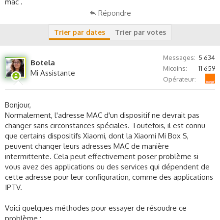
c
mac .
u
Répondre
s
s
Trier par dates
Trier par votes
i
o
n
Messages
5 634
Botela
Micoins
11 659
Mi Assistante
Orange
Opérateur
Bonjour,
Normalement, l'adresse MAC d'un dispositif ne devrait pas
changer sans circonstances spéciales. Toutefois, il est connu
que certains dispositifs Xiaomi, dont la Xiaomi Mi Box S,
peuvent changer leurs adresses MAC de manière
intermittente. Cela peut effectivement poser problème si
vous avez des applications ou des services qui dépendent de
cette adresse pour leur configuration, comme des applications
IPTV.
Voici quelques méthodes pour essayer de résoudre ce
problème :