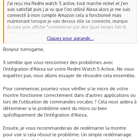
J'ai reçu ma Redmi watch 5 active, tout marche nickel et j'en
suis satisfait puis j ai vu que l'on utilisé Alexa alors je me suis
connecté à mon compte Amazon cela a fonctionné mais
maintenant lorsque je vais dessus elle se connecte, marque
écoute puis affiche "commencer par dire (quel temps fait-il)
(met une alarme pour 8h) mais j'ai beau essayer de le dire elle
Cliquez pour agrandir...
ne l entend pas et recommence a chaque fois.
Si quelqu'un a la solution merci d'avance
Bonjour turnsgame,
Il semble que vous rencontriez des problèmes avec
l'intégration d'Alexa sur votre Redmi Watch 5 Active. Ne vous
inquiétez pas, nous allons essayer de résoudre cela ensemble.
Pour commencer, pourriez-vous vérifier si le micro de votre
montre fonctionne correctement dans d'autres applications ou
lors de l'utilisation de commandes vocales ? Cela nous aidera à
déterminer si le problème vient du micro ou bien
spécifiquement de l'intégration d'Alexa.
Ensuite, je vous recommanderais de redémarrer la montre
pour voir si cela résout le problème. Un simple redémarrage