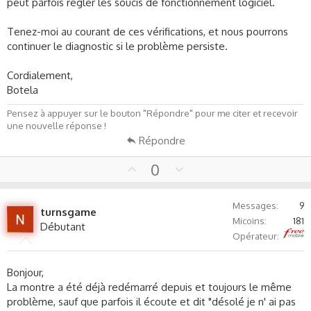
peut parfois régler les soucis de fonctionnement logiciel.
Tenez-moi au courant de ces vérifications, et nous pourrons
continuer le diagnostic si le problème persiste.
Cordialement,
Botela
Pensez à appuyer sur le bouton "Répondre" pour me citer et recevoir
une nouvelle réponse !
Répondre
U
D
0
p
o
v
w
Messages
9
o
n
turnsgame
Micoins
181
t
v
Débutant
Free
Opérateur
e
o
t
e
Bonjour,
La montre a été déjà redémarré depuis et toujours le même
problème, sauf que parfois il écoute et dit "désolé je n' ai pas