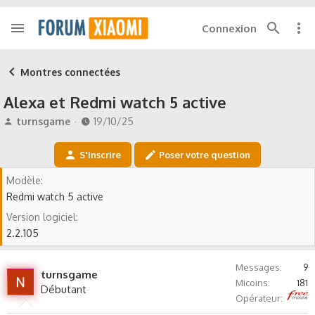
Connexion
Montres connectées
Alexa et Redmi watch 5 active
A
D
turnsgame
19/10/25
u
a
t
t
S'inscrire
Poser votre question
e
e
u
d
Modèle
r
e
Redmi watch 5 active
d
d
e
é
Version logiciel
l
b
2.2.105
a
u
d
t
i
Messages
9
turnsgame
s
Micoins
181
Débutant
c
Free
Opérateur
u