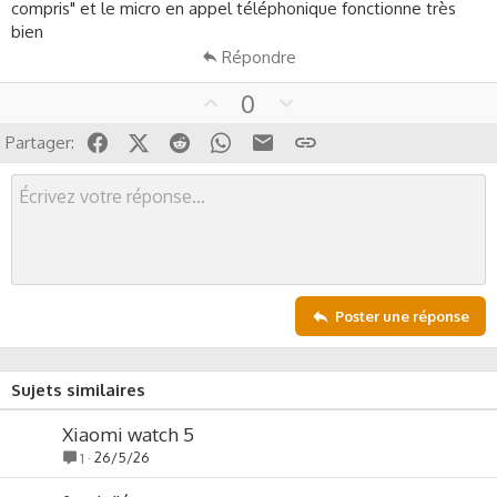
compris" et le micro en appel téléphonique fonctionne très
bien
Répondre
U
D
0
p
o
Facebook
X (Twitter)
Reddit
WhatsApp
Email
Lien
Partager:
v
w
o
n
t
v
e
o
t
e
Poster une réponse
Sujets similaires
Xiaomi watch 5
26/5/26
1