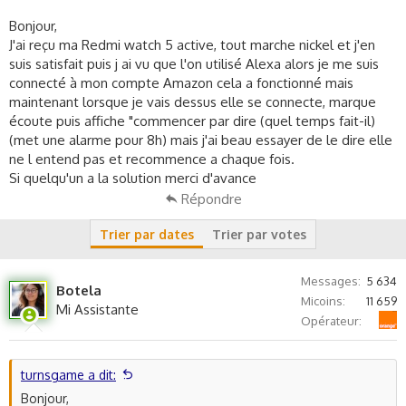
s
Bonjour,
s
i
J'ai reçu ma Redmi watch 5 active, tout marche nickel et j'en
o
suis satisfait puis j ai vu que l'on utilisé Alexa alors je me suis
n
connecté à mon compte Amazon cela a fonctionné mais
maintenant lorsque je vais dessus elle se connecte, marque
écoute puis affiche "commencer par dire (quel temps fait-il)
(met une alarme pour 8h) mais j'ai beau essayer de le dire elle
ne l entend pas et recommence a chaque fois.
Si quelqu'un a la solution merci d'avance
Répondre
Trier par dates
Trier par votes
Messages
5 634
Botela
Micoins
11 659
Mi Assistante
Orange
Opérateur
turnsgame a dit:
Bonjour,