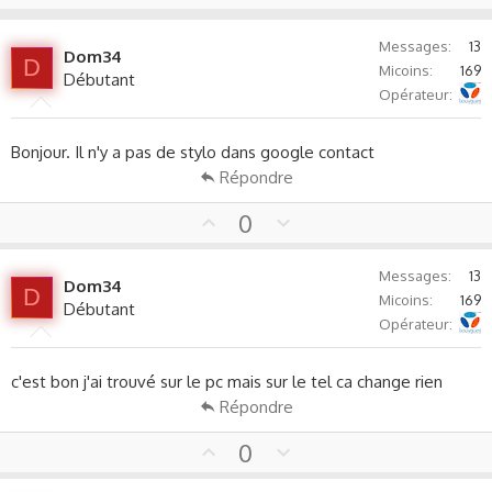
p
o
v
w
Messages
13
o
n
Dom34
D
Micoins
169
t
v
Débutant
Bouygues Telecom
Opérateur
e
o
t
e
Bonjour. Il n'y a pas de stylo dans google contact
Répondre
U
D
0
p
o
v
w
Messages
13
Dom34
o
n
D
Micoins
169
Débutant
t
v
Bouygues Telecom
Opérateur
e
o
t
c'est bon j'ai trouvé sur le pc mais sur le tel ca change rien
e
Répondre
U
D
0
p
o