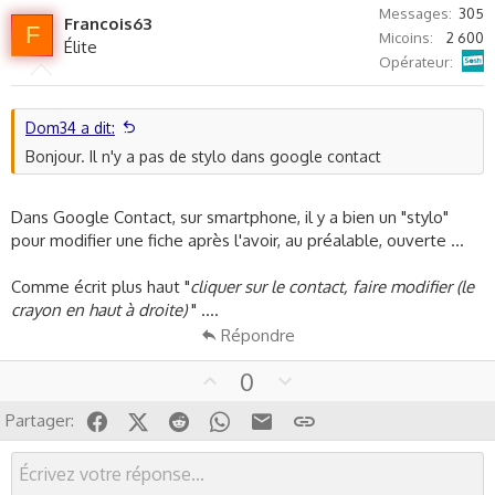
v
w
Messages
305
Francois63
o
n
F
Micoins
2 600
Élite
t
v
Sosh
Opérateur
e
o
t
e
Dom34 a dit:
Bonjour. Il n'y a pas de stylo dans google contact
Dans Google Contact, sur smartphone, il y a bien un "stylo"
pour modifier une fiche après l'avoir, au préalable, ouverte ...
Comme écrit plus haut "
cliquer sur le contact, faire modifier (le
crayon en haut à droite)
" ....
Répondre
U
D
0
p
o
Facebook
X (Twitter)
Reddit
WhatsApp
Email
Lien
Partager:
v
w
o
n
t
v