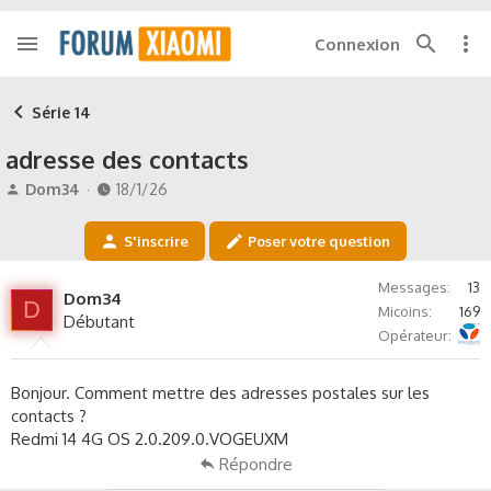
Connexion
Série 14
adresse des contacts
A
D
Dom34
18/1/26
u
a
t
t
S'inscrire
Poser votre question
e
e
u
d
Messages
13
r
e
Dom34
D
Micoins
169
d
d
Débutant
Bouygues Telecom
e
é
Opérateur
l
b
a
u
Bonjour. Comment mettre des adresses postales sur les
d
t
contacts ?
i
Redmi 14 4G OS 2.0.209.0.VOGEUXM
s
c
Répondre
u