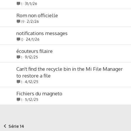
31/1/26
1
Rom non officielle
2/2/26
19
notifications messages
24/1/26
0
écouteurs filaire
9/12/25
1
Can't find the recycle bin in the Mi File Manager
to restore a file
4/12/25
1
Fichiers du magneto
5/12/25
1
Série 14