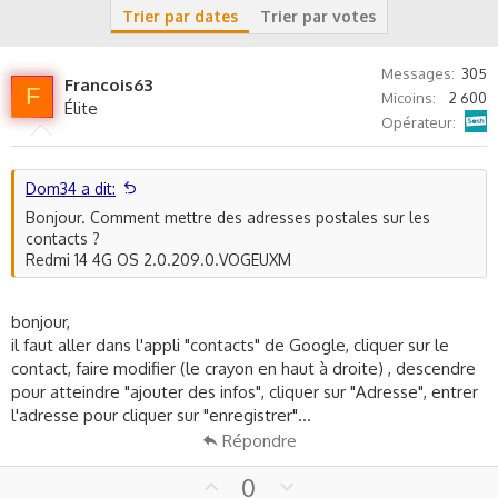
s
Trier par dates
Trier par votes
s
i
o
Messages
305
Francois63
F
n
Micoins
2 600
Élite
Sosh
Opérateur
Dom34 a dit:
Bonjour. Comment mettre des adresses postales sur les
contacts ?
Redmi 14 4G OS 2.0.209.0.VOGEUXM
bonjour,
il faut aller dans l'appli "contacts" de Google, cliquer sur le
contact, faire modifier (le crayon en haut à droite) , descendre
pour atteindre "ajouter des infos", cliquer sur "Adresse", entrer
l'adresse pour cliquer sur "enregistrer"...
Répondre
U
D
0