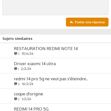
e
o
t
e
Poster une réponse
Sujets similaires
RESTAURATION REDMI NOTE 14
10/6/26
3
Driver xiaomi 14 ultra
2/2/26
1
redmi 14 pro 5g ne veut pas s'éteindre..
16/2/26
6
coque d'origine
1/2/26
2
REDMI 14 PRO 5G