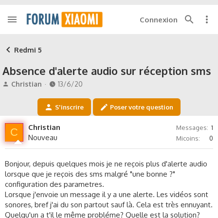
Connexion
Redmi 5
Absence d'alerte audio sur réception sms
A
D
Christian
13/6/20
u
a
t
t
S'inscrire
Poser votre question
e
e
u
d
Christian
Messages
1
r
e
C
Nouveau
Micoins
0
d
d
e
é
l
b
Bonjour, depuis quelques mois je ne reçois plus d'alerte audio
a
u
lorsque que je reçois des sms malgré "une bonne ?"
d
t
configuration des parametres.
i
Lorsque j'envoie un message il y a une alerte. Les vidéos sont
s
c
sonores, bref j'ai du son partout sauf là. Cela est très ennuyant.
u
Quelqu'un a t'il le même probléme? Quelle est la solution?