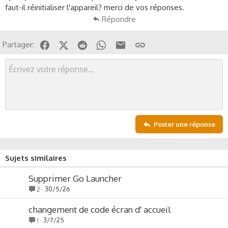
s
faut-il réinitialiser l'appareil? merci de vos réponses.
s
Répondre
i
o
Facebook
X (Twitter)
Reddit
WhatsApp
Email
Lien
n
Partager:
Poster une réponse
Sujets similaires
Supprimer Go Launcher
30/5/26
2
changement de code écran d' accueil
3/7/25
1