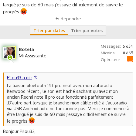
s
largué je suis de 60 mais j'essaye difficilement de suivre le
s
progrès
i
Répondre
o
n
Trier par dates
Trier par votes
Messages
5 634
Botela
Micoins
11 659
Mi Assistante
Orange
Opérateur
Pilou33 a dit:
La liaison bluetooth 14 t pro neuf avec mon autoradio
Kenwood récent , le son est haché sachant qu'avec mon
ancien Redmi note 11 pro cela fonctionné parfaitement
.D'autre part lorsque je branche mon câble relié à l'autoradio
via USB Android auto ne fonctionne pas. Merci je commence à
être largué je suis de 60 mais j'essaye difficilement de suivre
le progrès
Bonjour Pilou33,