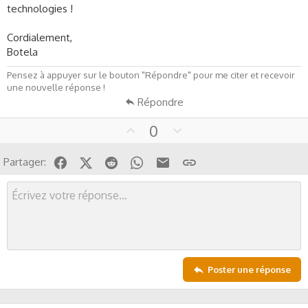
technologies !
Cordialement,
Botela
Pensez à appuyer sur le bouton "Répondre" pour me citer et recevoir
une nouvelle réponse !
Répondre
U
D
0
p
o
v
w
Facebook
X (Twitter)
Reddit
WhatsApp
Email
Lien
Partager:
o
n
t
v
e
o
t
e
Poster une réponse