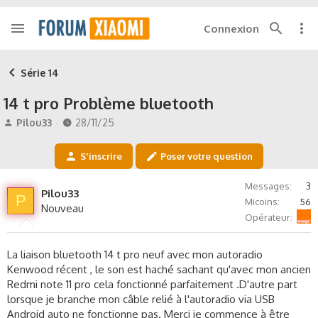
Connexion
Série 14
14 t pro Problème bluetooth
A
D
Pilou33
28/11/25
u
a
t
t
S'inscrire
Poser votre question
e
e
u
d
Messages
3
r
e
Pilou33
P
Micoins
56
d
d
Nouveau
Orange
e
é
Opérateur
l
b
a
u
La liaison bluetooth 14 t pro neuf avec mon autoradio
d
t
Kenwood récent , le son est haché sachant qu'avec mon ancien
i
Redmi note 11 pro cela fonctionné parfaitement .D'autre part
s
c
lorsque je branche mon câble relié à l'autoradio via USB
u
Android auto ne fonctionne pas. Merci je commence à être