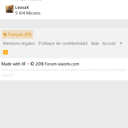
LeasaX
5 614 Micoins
Français (FR)
Mentions légales
Politique de confidentialité
Aide
Accueil
R
S
S
Made with XF
♥
© 2018 Forum-xiaomi.com
Forum de fans non officiel, les marques Xiaomi et Pocophone appartiennent à leurs propriétaires
respectifs.